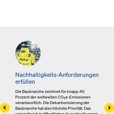
Nachhaltigkeits-Anforderungen
erfüllen
Die Baubranche zeichnet für knapp 40
Prozent der weltweiten CO
e-Emissionen
2
verantwortlich. Die Dekarbonisierung der
Left
Ri
Baubranche hat also höchste Priorität. Das
spiegelt sich in öffentlichen Ausschreibungen