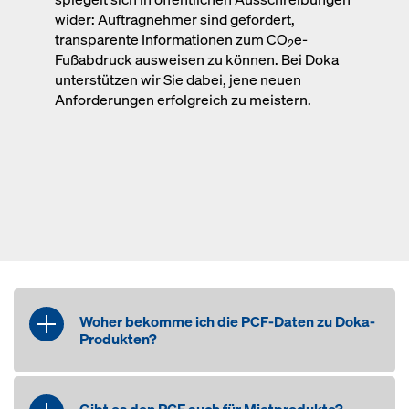
wider: Auftragnehmer sind gefordert,
transparente Informationen zum CO
e-
2
Fußabdruck ausweisen zu können. Bei Doka
unterstützen wir Sie dabei, jene neuen
Anforderungen erfolgreich zu meistern.
Woher bekomme ich die PCF-Daten zu Doka-
Produkten?
Unsere Kund*innen erhalten auf
verschiedene Weise Zugang zu den