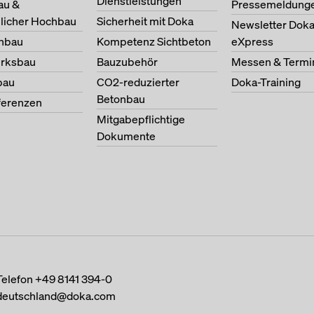
Dienstleistungen
au &
Pressemeldung
licher Hochbau
Sicherheit mit Doka
Newsletter Dok
nbau
Kompetenz Sichtbeton
eXpress
erksbau
Bauzubehör
Messen & Termi
bau
CO2-reduzierter
Doka-Training
Betonbau
ferenzen
Mitgabepflichtige
Dokumente
Telefon
+49 8141 394-0
deutschland@doka.com