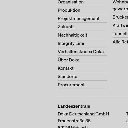
Organisation
Wohnb
gewerb
Produktion
Brücke
Projektmanagement
Kraftw
Zukunft
Tunnel
Nachhaltigkeit
Alle Re
Integrity Line
Verhaltenskodex Doka
Über Doka
Kontakt
Standorte
Procurement
Landeszentrale
Doka Deutschland GmbH
Frauenstraße 35
82216
Maisach