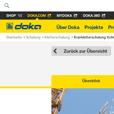
SHOP
DOKA.COM
MYDOKA
DOKA 360
Doka
Über Doka
Projekte
Pr
Startseite
Schalung
Kletterschalung
Krankletterschalung Xcl
Zurück zur Übersicht
Überblick