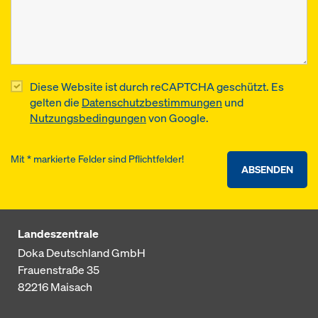
Diese Website ist durch reCAPTCHA geschützt. Es
gelten die
Datenschutzbestimmungen
und
Nutzungsbedingungen
von Google.
Mit * markierte Felder sind Pflichtfelder!
ABSENDEN
Landeszentrale
Doka Deutschland GmbH
Frauenstraße 35
82216
Maisach