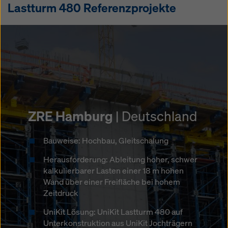
Lastturm 480 Referenzprojekte
ZRE Hamburg
XXXLutz
Brücke Dumanja Jaruga
| Österreich
| Deutschland
|
Kroatien
Bauweise: Hochbau, Gleitschalung
Bauweise: Hochbau, Ortbeton
Bauweise: Freivorbau und schweres
Herausforderung: Ableitung hoher, schwer
Herausforderung: Ableitung hoher
Traggerüst
kalkulierbarer Lasten einer 18 m hohen
Punktlasten von Deckenkragarmen
Wand über einer Freifläche bei hohem
Herausforderung: Anschluss der
UniKit Lösung: UniKit Lastturm 480 sowie
Zeitdruck
Randfelder an Freivorbau mittels schwerem
UniKit Lastturm 1000 zusammen mit UniKit
Traggerüst
UniKit Lösung: UniKit Lastturm 480 auf
Jochträgern
Unterkonstruktion aus UniKit Jochträgern
UniKit Lösung: Lastturm 480, Joch- und