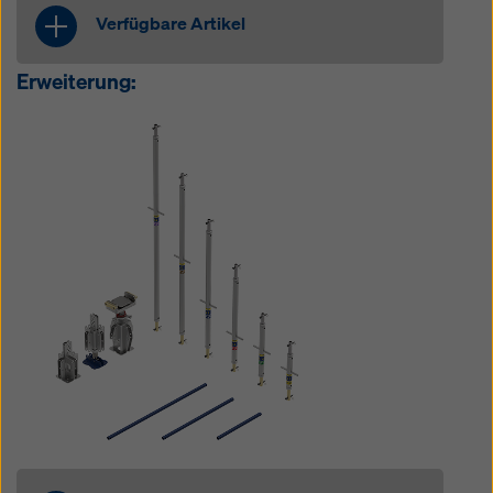
Verfügbare Artikel
Erweiterung:
UniKit-Riegel
UniKit-Verbindungslasche 4w
UniKit-Strebe