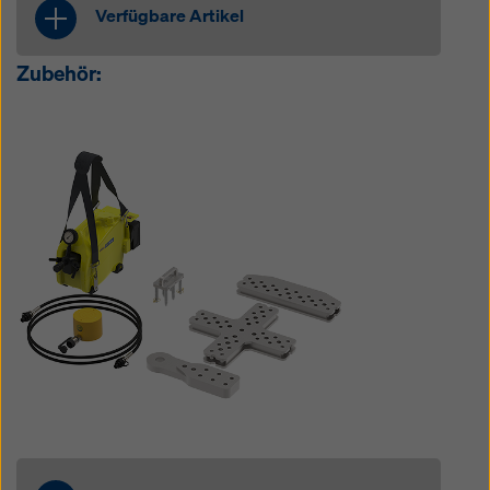
Verfügbare Artikel
Zubehör:
UniKit-Strebenrohr
Spindelstrebe T7
UniKit-Absenkkopf
UniKit-Endanschluss
UniKit-Endanschluss
justierbar