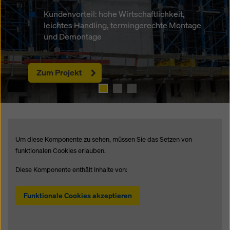
Kundenvorteil: weniger unterschiedliche
Längsträger, Verlängerungen und
Kundenvorteil: hohe Wirtschaftlichkeit,
Bauteile , einfachere Montage und
Schwerlastjoche
leichtes Handling, termingerechte Montage
reduzierter Platzbedarf auf engen
und Demontage
Baustellen
Kundenvorteil: Alles aus einer Hand
Zum Projekt
Zum Projekt
Um diese Komponente zu sehen, müssen Sie das Setzen von
funktionalen Cookies erlauben.
Diese Komponente enthält Inhalte von:
Funktionale Cookies akzeptieren