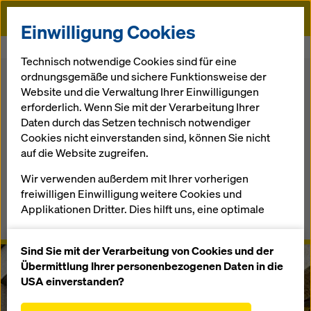
Doka
Einwilligung Cookies
Startseite
Doka UniKit Lastturm 480
Technisch notwendige Cookies sind für eine
ordnungsgemäße und sichere Funktionsweise der
Zurück zur Übersicht
Website und die Verwaltung Ihrer Einwilligungen
erforderlich. Wenn Sie mit der Verarbeitung Ihrer
Doka UniKit Lastturm 480
Daten durch das Setzen technisch notwendiger
Cookies nicht einverstanden sind, können Sie nicht
Flexible Tragkraft
auf die Website zugreifen.
Wir verwenden außerdem mit Ihrer vorherigen
Überblick
freiwilligen Einwilligung weitere Cookies und
Applikationen Dritter. Dies hilft uns, eine optimale
Anwenderinformationen, Dokumente & Videos
Performance unserer Website zu gewährleisten,
insbesondere
Sind Sie mit der Verarbeitung von Cookies und der
die Funktionalität unserer Website ständig zu
Übermittlung Ihrer personenbezogenen Daten in die
verbessern (Funktionale und Statistik Cookies),
USA einverstanden?
einen reibungslosen Einkauf bei der Nutzung des