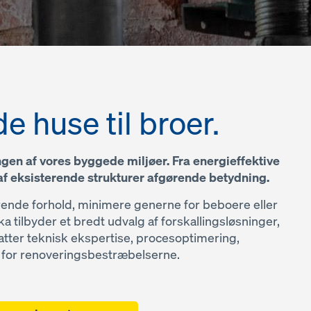
e huse til broer.
ngen af vores byggede miljøer. Fra energieffektive
f eksisterende strukturer afgørende betydning.
erende forhold, minimere generne for beboere eller
tilbyder et bredt udvalg af forskallingsløsninger,
fatter teknisk ekspertise, procesoptimering,
r for renoveringsbestræbelserne.