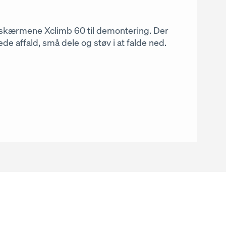
 facadeelementer blev den selvklatrende
ight omkring bygningskonstruktionen
elt omsluttet af automatiske Xclimb 60-
sskærmene Xclimb 60 til demontering. Der
 sørgede for medarbejdernes sikkerhed i
de affald, små dele og støv i at falde ned.
le og støv.