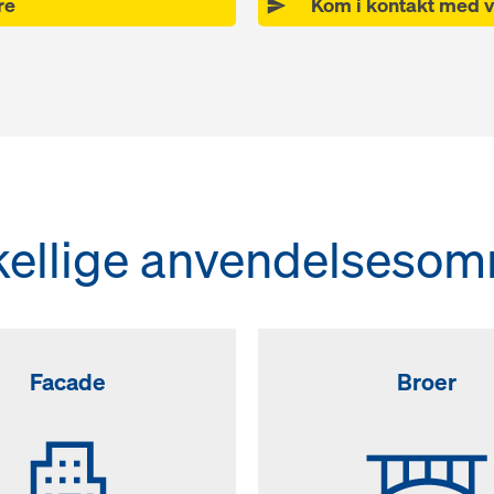
re
Kom i kontakt med v
kellige anvendelsesom
Facade
Broer