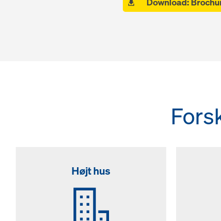
Download: Brochu
Fors
Højt hus