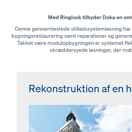
Med Ringlock tilbyder Doka en omf
Denne gennemtestede stilladssystemløsning har væ
bygningsrestaurering samt reparationer og generel 
Takket være modulopbygningen er systemet fleks
skræddersyede løsninger, der matc
Rekonstruktion af en hi
Renovering af en bolig