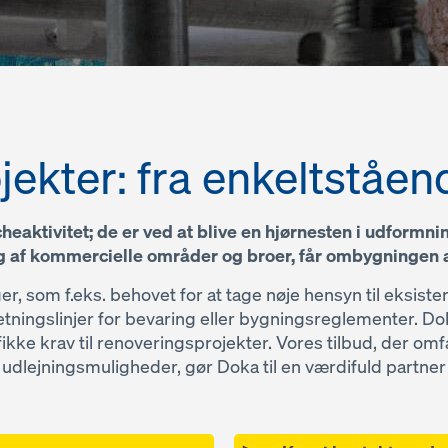
kter: fra enkeltståend
eaktivitet; de er ved at blive en hjørnesten i udformni
ng af kommercielle områder og broer, får ombygningen a
, som f.eks. behovet for at tage nøje hensyn til eksist
ingslinjer for bevaring eller bygningsreglementer. Doka 
fikke krav til renoveringsprojekter. Vores tilbud, der om
g udlejningsmuligheder, gør Doka til en værdifuld partne