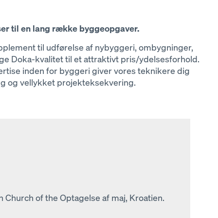
er til en lang række byggeopgaver.
pplement til udførelse af nybyggeri, ombygninger,
oka-kvalitet til et attraktivt pris/ydelsesforhold.
ise inden for byggeri giver vores teknikere dig
g og vellykket projekteksekvering.
 Church of the Optagelse af maj, Kroatien.
meter høje beboelsesejendomme i Gmunden,