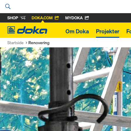
SHOP
DOKA.COM
MYDOKA
Doka
Om Doka
Projekter
F
Startside
Renovering