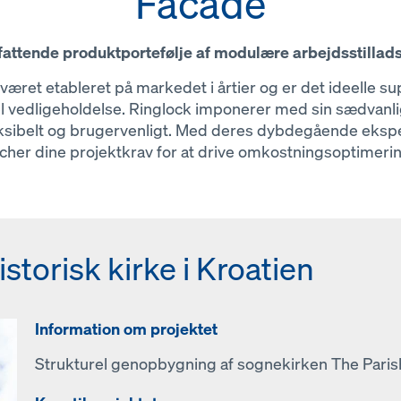
Facade
attende produktportefølje af modulære arbejdsstillads
ret etableret på markedet i årtier og er det ideelle su
vedligeholdelse. Ringlock imponerer med sin sædvanlige D
ibelt og brugervenligt. Med deres dybdegående ekspert
her dine projektkrav for at drive omkostningsoptimerin
storisk kirke i Kroatien
 bygning, Østrig
Information om projektet
Information om projektet
Strukturel genopbygning af sognekirken The Parish
Renovering af taget og dele af facaden på to 25 
Østrig.