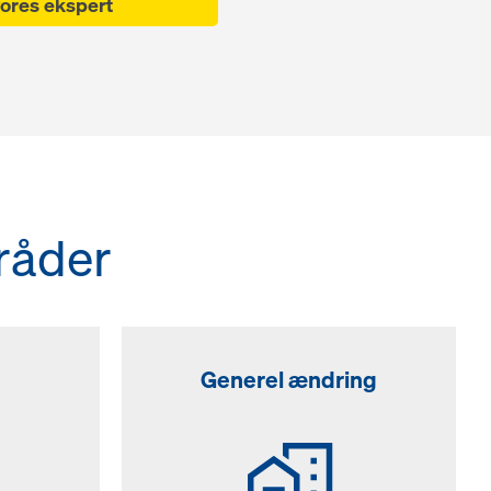
ores ekspert
råder
Generel ændring