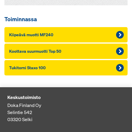
Toiminnassa
Kii­peä­vä muot­ti MF240
Koot­ta­va suur­muot­ti Top 50
Tu­ki­tor­ni Staxo 100
Keskustoimisto
Doka Finland Oy
Selintie 542
03320
Selki