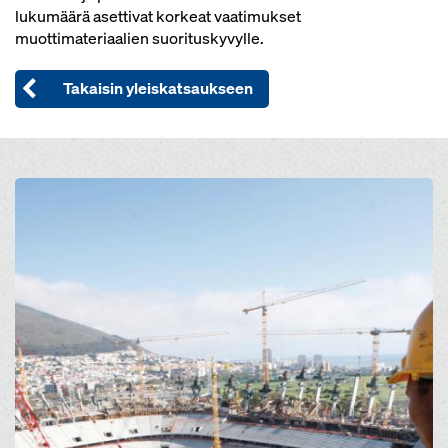
lukumäärä asettivat korkeat vaatimukset
muottimateriaalien suorituskyvylle.
Takaisin yleiskatsaukseen
Open