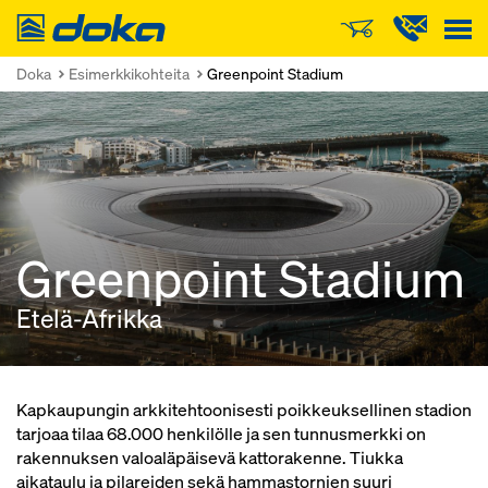
Doka
Doka
Esimerkkikohteita
Greenpoint Stadium
Greenpoint Stadium
Etelä-Afrikka
Kapkaupungin arkkitehtoonisesti poikkeuksellinen stadion
tarjoaa tilaa 68.000 henkilölle ja sen tunnusmerkki on
rakennuksen valoaläpäisevä kattorakenne. Tiukka
aikataulu ja pilareiden sekä hammastornien suuri