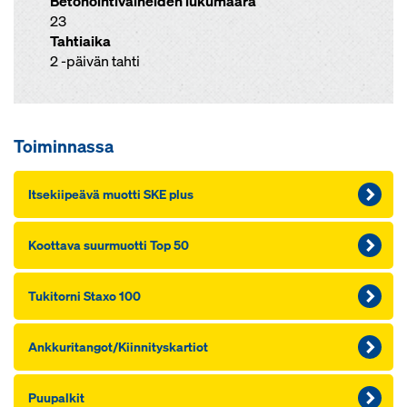
Betonointivaiheiden lukumäärä
23
Tahtiaika
2 -päivän tahti
Toiminnassa
It­se­kii­peä­vä muot­ti SKE plus
Koot­ta­va suur­muot­ti Top 50
Tu­ki­tor­ni Staxo 100
Ank­ku­ri­tan­got/Kiin­ni­tys­kar­tiot
Puu­pal­kit