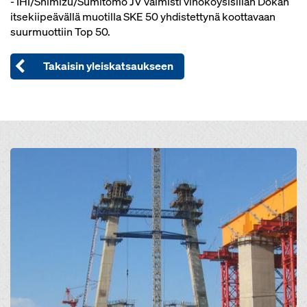
- IHI/Shimizu/Sumitomo JV valmisti vinoköysisillan Dokan
itsekiipeävällä muotilla SKE 50 yhdistettynä koottavaan
suurmuottiin Top 50.
Takaisin yleiskatsaukseen
Open