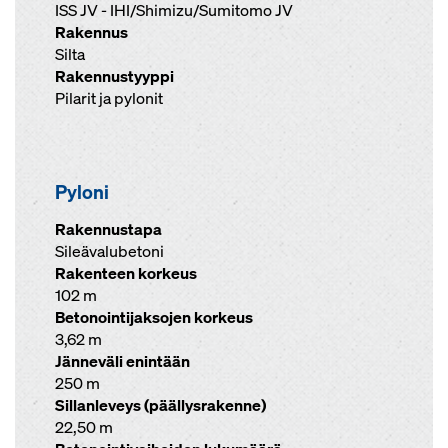
ISS JV - IHI/Shimizu/Sumitomo JV
Rakennus
Silta
Rakennustyyppi
Pilarit ja pylonit
Pyloni
Rakennustapa
Sileävalubetoni
Rakenteen korkeus
102 m
Betonointijaksojen korkeus
3,62 m
Jänneväli enintään
250 m
Sillanleveys (päällysrakenne)
22,50 m