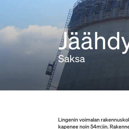
Jäähdy
Saksa
Lingenin voimalan rakennuskohd
kapenee noin 54m:iin. Rakenne