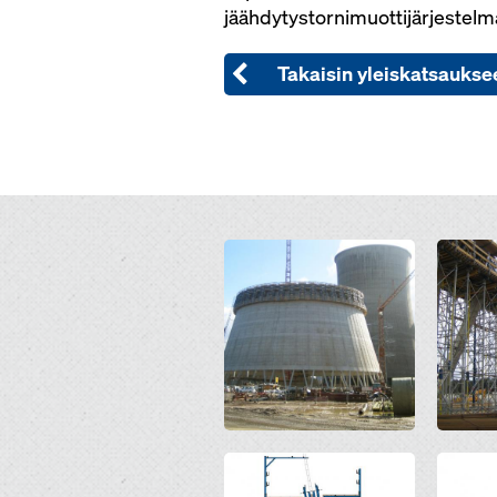
jäähdytystornimuottijärjestelm
Takaisin yleiskatsaukse
Open
Open
Open
Open