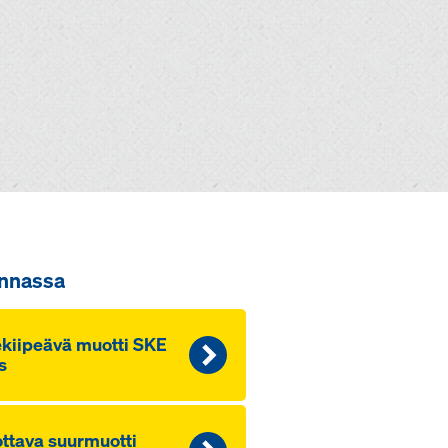
innassa
e­kii­peä­vä muot­ti SKE
s
t­ta­va suur­muot­ti