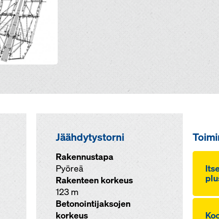
Jäähdytystorni
Toim
Rakennustapa
Pyöreä
It­s
plu
Rakenteen korkeus
123 m
Betonointijaksojen
korkeus
Koo