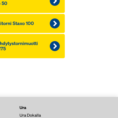
 50
ki­tor­ni Staxo 100
­dy­tys­tor­ni­muot­ti
175
Ura
Ura Dokalla