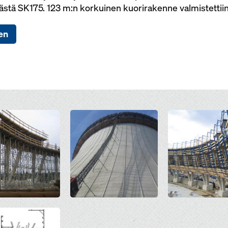
ästä SK175. 123 m:n korkuinen kuorirakenne valmistettiin
en
Open
Open