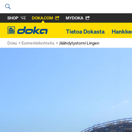
SHOP
DOKA.COM
MYDOKA
Doka
Tietoa Dokasta
Hankke
Doka
Esimerkkikohteita
Jäähdytystorni Lingen