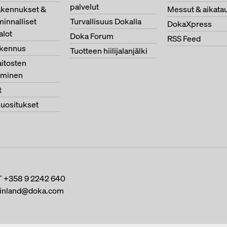
palvelut
akennukset &
Messut & aikatau
minnalliset
Turvallisuus Dokalla
DokaXpress
alot
Doka Forum
RSS Feed
akennus
Tuotteen hiilijalanjälki
itosten
aminen
t
suositukset
T
+358 9 2242 640
finland@doka.com