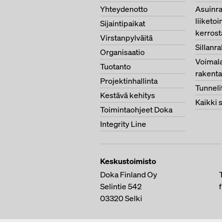
Yhteydenotto
Asuinr
liiketoi
Sijaintipaikat
kerrost
Virstanpylväitä
Sillanr
Organisaatio
Voimala
Tuotanto
rakent
Projektinhallinta
Tunneli
Kestävä kehitys
Kaikki 
Toimintaohjeet Doka
Integrity Line
Keskustoimisto
Doka Finland Oy
Selintie 542
03320
Selki