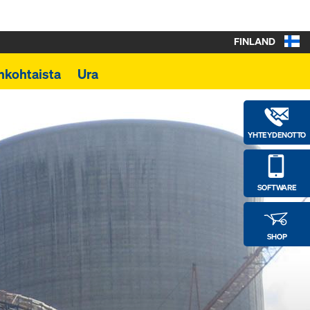
FINLAND
nkohtaista
Ura
YHTEYDENOTTO
SOFTWARE
SHOP