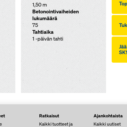
Top
1,50 m
Betonointivaiheiden
lukumäärä
75
Tu­
Tahtiaika
1 -päivän tahti
Jääh
SK
et
Ratkaisut
Ajankohtaista
e
Kaikki tuotteet ja
Kaikki uutiset