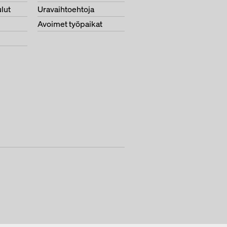
lut
Uravaihtoehtoja
Avoimet työpaikat