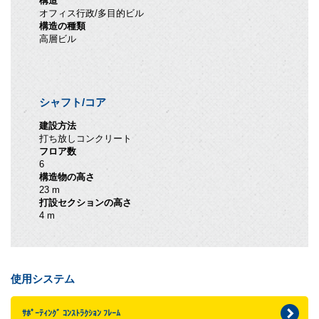
構造
オフィス行政/多目的ビル
構造の種類
高層ビル
シャフト/コア
建設方法
打ち放しコンクリート
フロア数
6
構造物の高さ
23 m
打設セクションの高さ
4 m
使用システム
ｻﾎﾟｰﾃｨﾝｸﾞ ｺﾝｽﾄﾗｸｼｮﾝ ﾌﾚｰﾑ