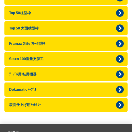
Top 50柱型枠
Top 50 大面積型枠
Framax Xlife ﾌﾚｰﾑ型枠
Staxo 100重量支保工
ﾃｰﾌﾞﾙ用 転用機器
Dokamaticﾃｰﾌﾞﾙ
表面仕上げ用ｱｸｾｻﾘｰ