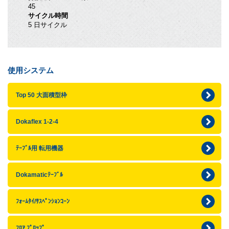
45
サイクル時間
5 日サイクル
使用システム
Top 50 大面積型枠
Dokaflex 1-2-4
ﾃｰﾌﾞﾙ用 転用機器
Dokamaticﾃｰﾌﾞﾙ
ﾌｫｰﾑﾀｲ/ｻｽﾍﾟﾝｼｮﾝｺｰﾝ
ﾌﾛｱ ﾌﾟﾛｯﾌﾟ