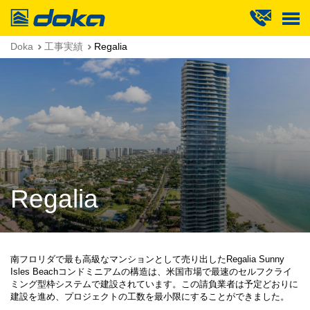
Doka
Doka
工事実績
Regalia
Regalia
南フロリダで最も高級なマンションとして売り出したRegalia Sunny
Isles Beachコンドミニアムの構造は、米国市場で最速のセルフクライ
ミング型枠システムで建設されています。この請負業者は予定どおりに
建設を進め、プロジェクトの工数を最小限にすることができました。