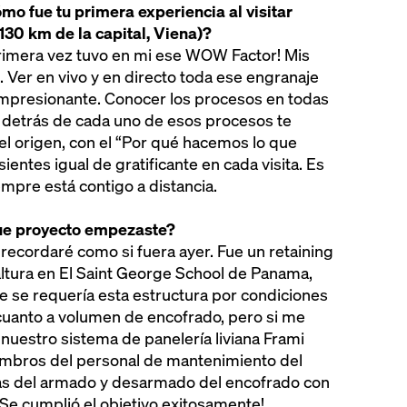
mo fue tu primera experiencia al visitar
130 km de la capital, Viena)?
rimera vez tuvo en mi ese WOW Factor! Mis
 Ver en vivo y en directo toda ese engranaje
impresionante. Conocer los procesos en todas
as detrás de cada uno de esos procesos te
l origen, con el “Por qué hacemos lo que
ientes igual de gratificante en cada visita. Es
empre está contigo a distancia.
ue proyecto empezaste?
recordaré como si fuera ayer. Fue un retaining
altura en El Saint George School de Panama,
e se requería esta estructura por condiciones
cuanto a volumen de encofrado, pero si me
nuestro sistema de panelería liviana Frami
iembros del personal de mantenimiento del
tas del armado y desarmado del encofrado con
 Se cumplió el objetivo exitosamente!