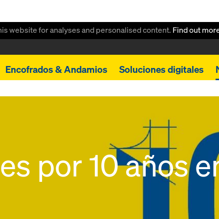
this website for analyses and personalised content.
Find out mor
Encofrados & Andamios
Soluciones digitales
des por 10 años e