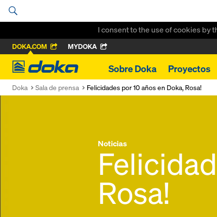
I consent to the use of cookies by 
DOKA.COM
MYDOKA
Doka
Sobre Doka
Proyectos
Doka
Sala de prensa
Felicidades por 10 años en Doka, Rosa!
Noticias
Felicida
Rosa!