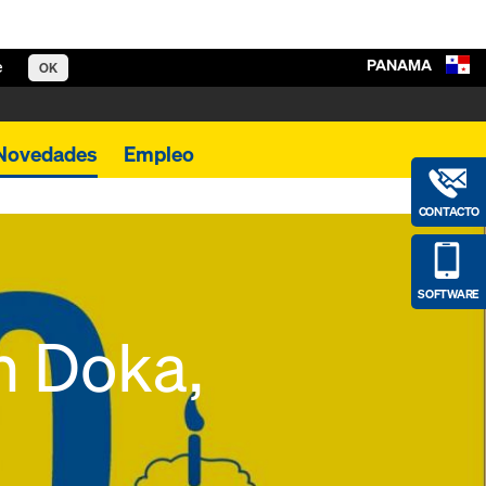
PANAMA
e
OK
Novedades
Empleo
CONTACTO
SOFTWARE
n Doka,