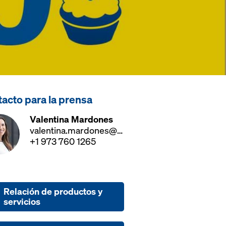
acto para la prensa
Valentina Mardones
valentina.mardones@doka.com
+1 973 760 1265
Relación de productos y
servicios