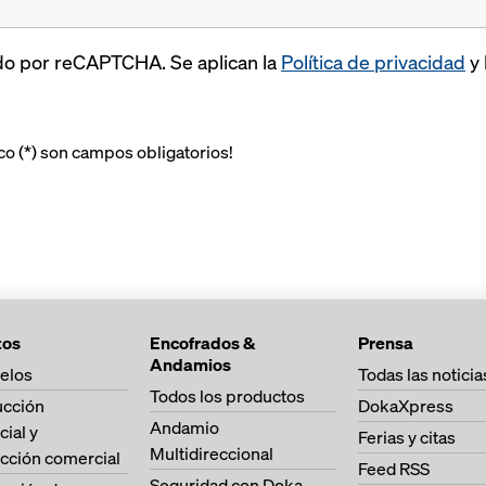
ido por reCAPTCHA. Se aplican la
Política de privacidad
y 
o (*) son campos obligatorios!
tos
Encofrados &
Prensa
Andamios
elos
Todas las noticia
Todos los productos
ucción
DokaXpress
Andamio
cial y
Ferias y citas
Multidireccional
cción comercial
Feed RSS
Seguridad con Doka