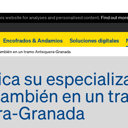
this website for analyses and personalised content.
Find out mor
Encofrados & Andamios
Soluciones digitales
, también en un tramo Antequera-Granada
ica su especializ
 también en un t
ra-Granada