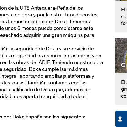
ión de la UTE Antequera-Peña de los
El
uesta en obra y por la estructura de costes
su
r, nos hemos decidido por Doka. Tenemos
fo
l de unos 6 meses pueda completarse este
desechado adquirir una gran máquina para
ién la seguridad de Doka y su servicio de
 día la seguridad es esencial en las obras y en
co en las obras del ADIF. Teniendo nuestra obra
C
de seguridad, Doka cumple las máximas
integral, aportando amplias plataformas y
El
s las zonas. También contamos con las
gr
rsonal cualificado de Doka que, además de
co
idad, nos aporta tranquilidad a todo el
s por Doka España son los siguientes: