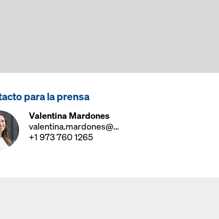
acto para la prensa
Valentina Mardones
valentina.mardones@doka.com
+1 973 760 1265