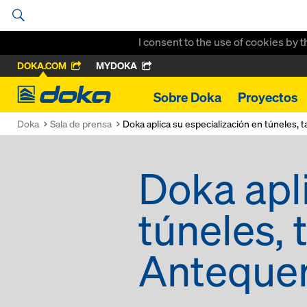
I consent to the use of cookies by 
DOKA.COM
MYDOKA
Doka
Sobre Doka
Proyectos
Doka
Sala de prensa
Doka aplica su especialización en túneles
Doka apl
túneles,
Anteque