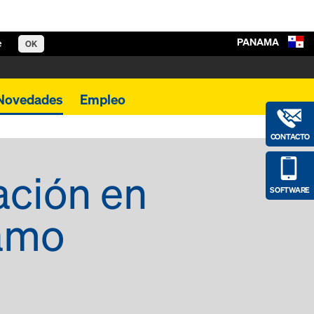
PANAMA
e
OK
Novedades
Empleo
CONTACTO
ación en
SOFTWARE
ramo