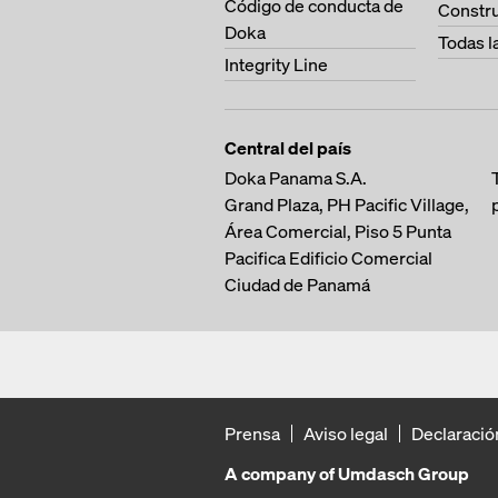
Código de conducta de
Constru
Doka
Todas l
Integrity Line
Central del país
Doka Panama S.A.
Grand Plaza, PH Pacific Village,
Área Comercial, Piso 5
Punta
Pacifica
Edificio Comercial
Ciudad de Panamá
Prensa
Aviso legal
Declaració
A company of Umdasch Group