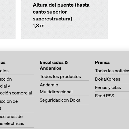
Altura del puente (hasta
canto superior
superestructura)
1,3 m
tos
Encofrados &
Prensa
Andamios
elos
Todas las noticia
Todos los productos
ucción
DokaXpress
Andamio
cial y
Ferias y citas
Multidireccional
cción comercial
Feed RSS
Seguridad con Doka
ucción de
s
ucciones de
es eléctricas