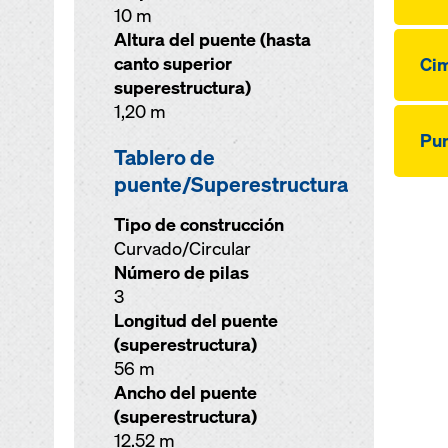
10 m
Altura del puente (hasta
canto superior
Cim
superestructura)
1,20 m
Pun
Tablero de
puente/Superestructura
Tipo de construcción
Curvado/Circular
Número de pilas
3
Longitud del puente
(superestructura)
56 m
Ancho del puente
(superestructura)
12.52 m