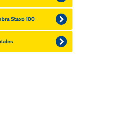
bra Staxo 100
tales