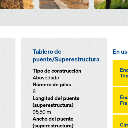
Tablero de
En us
puente/Superestructura
Enc
Tipo de construcción
Top
Abovedado
Número de pilas
8
Enc
Longitud del puente
Fra
(superestructura)
95,50 m
Ancho del puente
Cim
(superestructura)