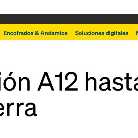
Encofrados & Andamios
Soluciones digitales
ón A12 hast
rra