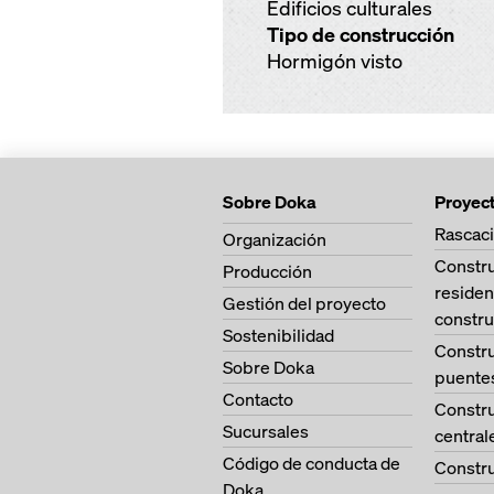
Edificios culturales
Tipo de construcción
Hormigón visto
Sobre Doka
Proyec
Rascaci
Organización
Constr
Producción
residen
Gestión del proyecto
constru
Sostenibilidad
Constr
Sobre Doka
puente
Contacto
Constr
Sucursales
central
Código de conducta de
Constru
Doka