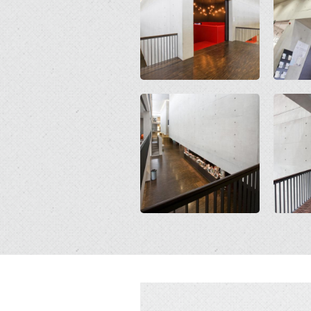
Open
Open