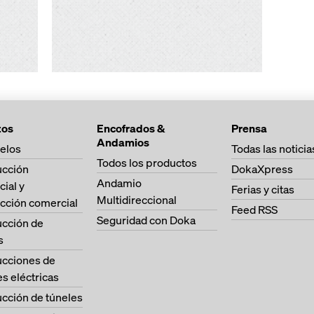
tos
Encofrados &
Prensa
Andamios
elos
Todas las noticia
Todos los productos
ucción
DokaXpress
Andamio
cial y
Ferias y citas
Multidireccional
cción comercial
Feed RSS
Seguridad con Doka
ucción de
s
ucciones de
es eléctricas
cción de túneles