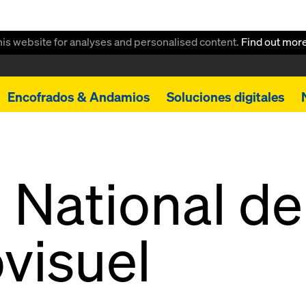
this website for analyses and personalised content.
Find out mor
Encofrados & Andamios
Soluciones digitales
 National de
ovisuel