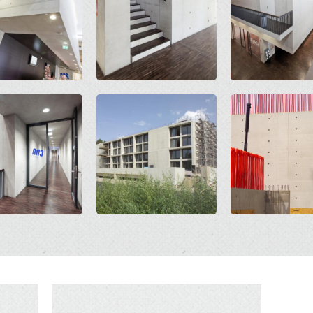
Open
Open