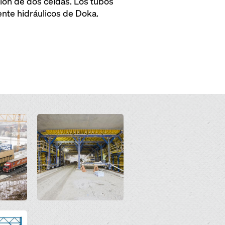
ción de dos celdas. Los tubos
nte hidráulicos de Doka.
Open