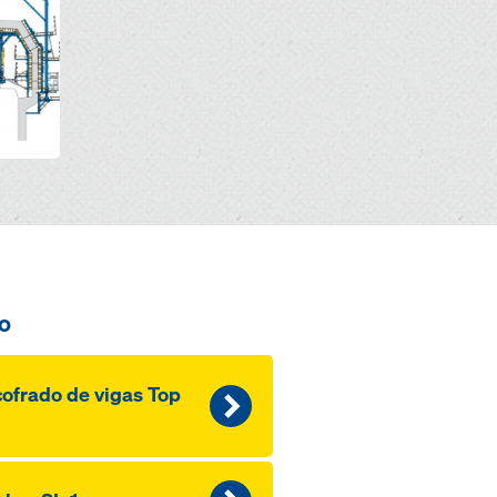
o
ofrado de vigas Top