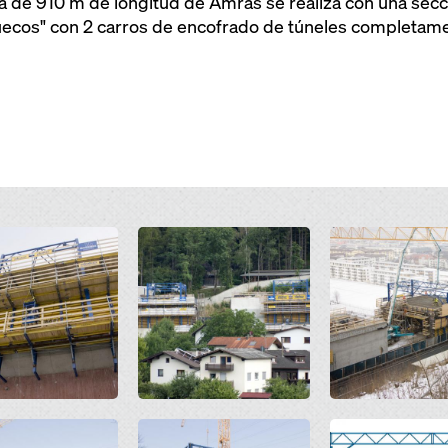
ta de 910 m de longitud de Amras se realiza con una sec
huecos" con 2 carros de encofrado de túneles completame
Open
Open
Open
Open