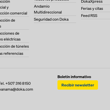
ucción
DokaXpress
Andamio
cial y
Ferias y citas
Multidireccional
cción comercial
Feed RSS
Seguridad con Doka
ucción de
s
ucciones de
es eléctricas
cción de túneles
as referencias
Boletín informativo
Tel.
+507 316 8150
Recibir newsletter
panama@doka.com