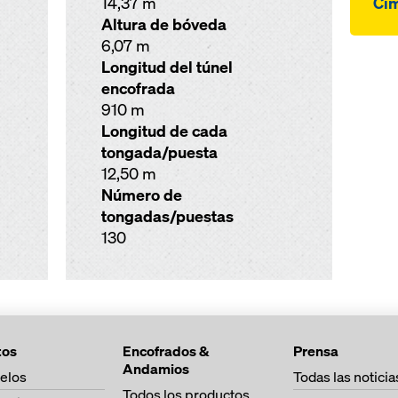
14,37 m
Cim
Altura de bóveda
6,07 m
Longitud del túnel
encofrada
910 m
Longitud de cada
tongada/puesta
12,50 m
Número de
tongadas/puestas
130
tos
Encofrados &
Prensa
Andamios
elos
Todas las noticia
Todos los productos