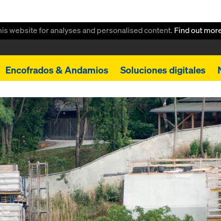
this website for analyses and personalised content.
Find out mor
Encofrados & Andamios
Soluciones digitales