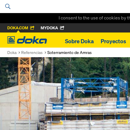
I consent to the use of cookies by 
DOKA.COM
MYDOKA
Doka
Sobre Doka
Proyectos
Doka
Referencias
Soterramiento de Amras