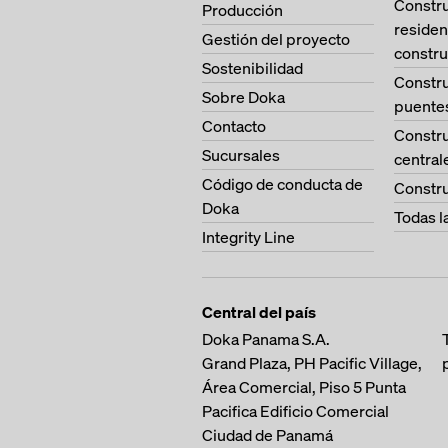
Constr
Producción
residen
Gestión del proyecto
constru
Sostenibilidad
Constr
Sobre Doka
puente
Contacto
Constr
Sucursales
central
Código de conducta de
Constru
Doka
Todas l
Integrity Line
Central del país
Doka Panama S.A.
Grand Plaza, PH Pacific Village,
Área Comercial, Piso 5
Punta
Pacifica
Edificio Comercial
Ciudad de Panamá