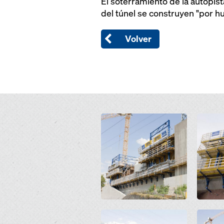
El soterramiento de la autopis
del túnel se construyen "por 
Volver
Open
Open
Open
Open