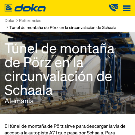
Doka
Doka
Referencias
Túnel de montaña de Pörz en la circunvalación de Schaala
Túnel de montaña
de Pörz en la
circunvalación de
Schaala
Alemania
El túnel de montaña de Pörz sirve para descargar la vía de
acceso a la autopista A71 que pasa por Schaala. Para