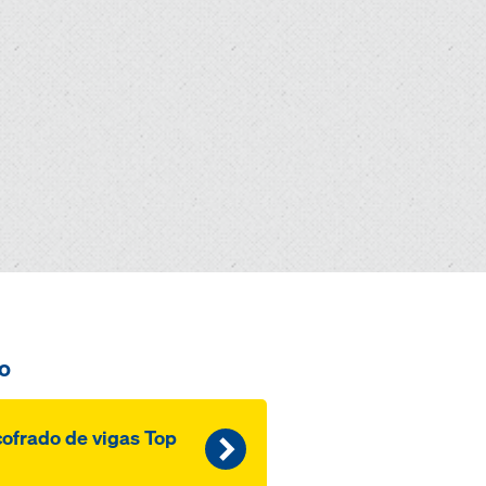
o
ofrado de vigas Top