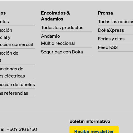
tos
Encofrados &
Prensa
Andamios
elos
Todas las noticia
Todos los productos
ucción
DokaXpress
Andamio
cial y
Ferias y citas
Multidireccional
cción comercial
Feed RSS
Seguridad con Doka
ucción de
s
ucciones de
es eléctricas
cción de túneles
as referencias
Boletín informativo
Tel.
+507 316 8150
Recibir newsletter