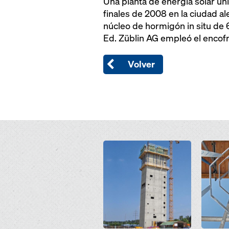
Una planta de energía solar úni
finales de 2008 en la ciudad a
núcleo de hormigón in situ de
Ed. Züblin AG empleó el encof
Volver
Open
Open