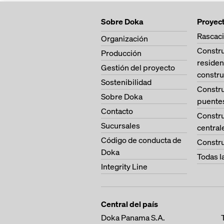
Sobre Doka
Proyec
Rascaci
Organización
Constr
Producción
residen
Gestión del proyecto
constru
Sostenibilidad
Constr
Sobre Doka
puente
Contacto
Constr
Sucursales
central
Código de conducta de
Constru
Doka
Todas l
Integrity Line
Central del país
Doka Panama S.A.