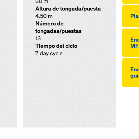
60 m
Altura de tongada/puesta
4.50 m
Pla
Número de
tongadas/puestas
13
Enc
Tiempo del ciclo
MF
7 day cycle
Enc
gui