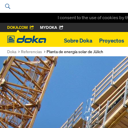
I consent to the use of cookies by 
DOKA.COM
MYDOKA
Doka
Sobre Doka
Proyectos
Doka
Referencias
Planta de energía solar de Jülich