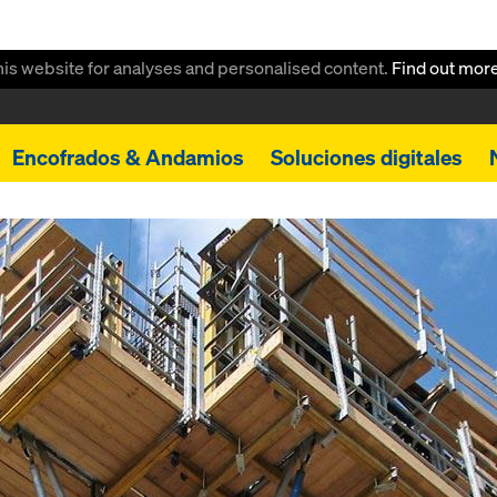
this website for analyses and personalised content.
Find out mor
Encofrados & Andamios
Soluciones digitales