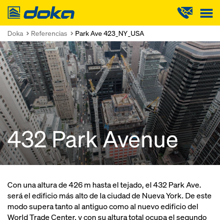
Doka
Doka
Referencias
Park Ave 423_NY_USA
432 Park Avenue
Con una altura de 426 m hasta el tejado, el 432 Park Ave.
será el edificio más alto de la ciudad de Nueva York. De este
modo supera tanto al antiguo como al nuevo edificio del
World Trade Center, y con su altura total ocupa el segundo