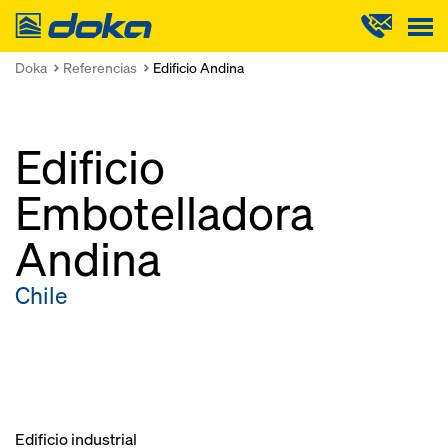
Doka
Doka
Referencias
Edificio Andina
Edificio
Embotelladora
Andina
Chile
Edificio industrial