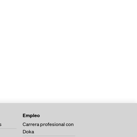
Empleo
s
Carrera profesional con
Doka