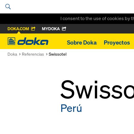
I consent to the use of cookies by 
DOKA.COM
MYDOKA
Doka
Sobre Doka
Proyectos
Doka
Referencias
Swissotel
Swisso
Perú