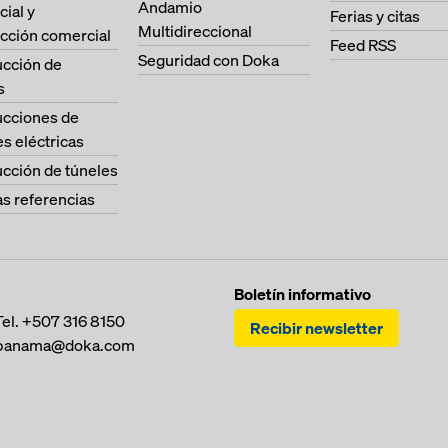
Andamio
cial y
Ferias y citas
Multidireccional
cción comercial
Feed RSS
Seguridad con Doka
ucción de
s
ucciones de
es eléctricas
cción de túneles
as referencias
Boletín informativo
Tel.
+507 316 8150
Recibir newsletter
panama@doka.com