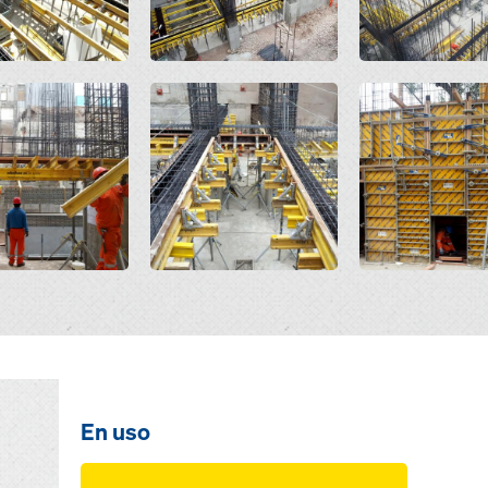
Open
Open
En uso