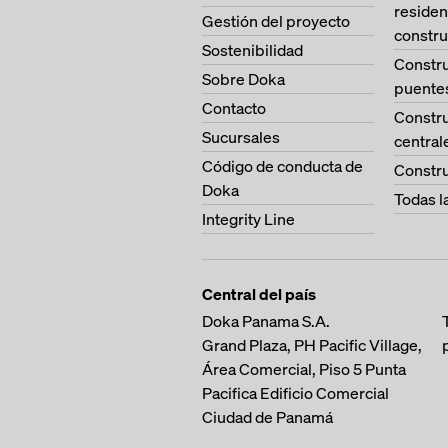
residen
Gestión del proyecto
constru
Sostenibilidad
Constr
Sobre Doka
puente
Contacto
Constr
Sucursales
central
Código de conducta de
Constru
Doka
Todas l
Integrity Line
Central del país
Doka Panama S.A.
Grand Plaza, PH Pacific Village,
Área Comercial, Piso 5
Punta
Pacifica
Edificio Comercial
Ciudad de Panamá