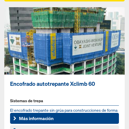
Encofrado autotrepante Xclimb 60
Sistemas de trepa
El encofrado trepante sin grúa para construcciones de forma
sencilla y cualquier altura
Más información