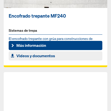
Encofrado trepante MF240
Sistemas de trepa
El encofrado trepante con grúa para construcciones de
cualquier forma, altura e inclinación
Más información
Videos y documentos