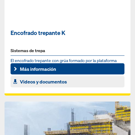
Encofrado trepante K
Sistemas de trepa
El encofrado trepante con grúa formado por la plataforma
plegable K y un panel de encofrado
Más información
Videos y documentos