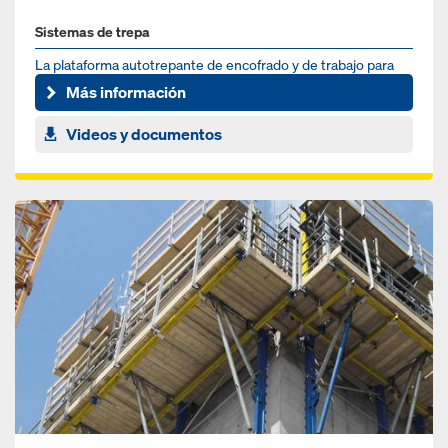
Sistemas de trepa
La plataforma autotrepante de encofrado y de trabajo para
núcleos de edificios en altura
Más información
Videos y documentos