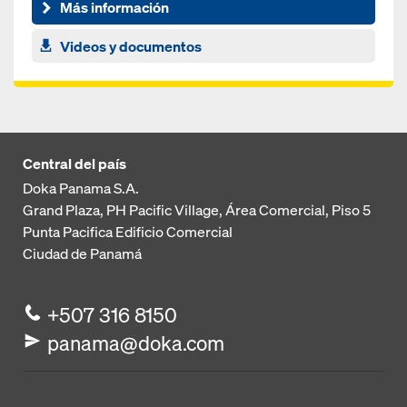
de cualquier forma y altura
Más información
Videos y documentos
Central del país
Doka Panama S.A.
Grand Plaza, PH Pacific Village, Área Comercial, Piso 5
Punta Pacifica
Edificio Comercial
Ciudad de Panamá
+507 316 8150
panama@doka.com