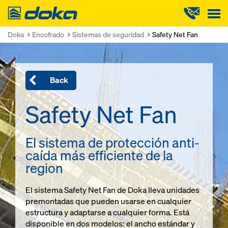
Doka
Doka
Encofrado
Sistemas de seguridad
Safety Net Fan
Back
Safety Net Fan
El sistema de protección anti-
caída más efficiente de la
region
El sistema Safety Net Fan de Doka lleva unidades
premontadas que pueden usarse en cualquier
estructura y adaptarse a cualquier forma. Está
disponible en dos modelos: el ancho estándar y