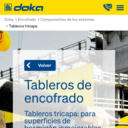
Doka
Doka
Encofrado
Componentes de los sistemas
Tableros tricapa
Volver
Tableros de
encofrado
Tableros tricapa: para
superficies de
hormigón inmejorables