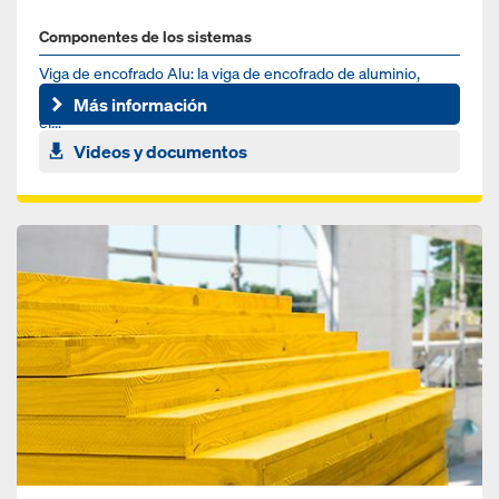
Componentes de los sistemas
Viga de encofrado Alu: la viga de encofrado de aluminio,
ligera y muy resistente, para un uso en la obra que optimiza
Más información
el...
Videos y documentos