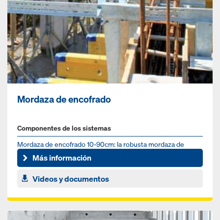
Mordaza de encofrado
Componentes de los sistemas
Mordaza de encofrado 10-90cm: la robusta mordaza de
cimentación para el uso diario en la obra
Más información
Videos y documentos