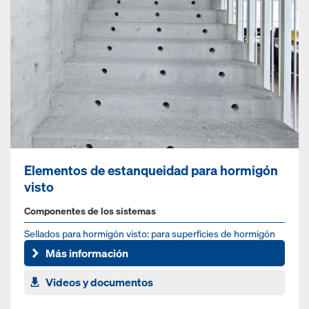
Elementos de estanqueidad para hormigón
visto
Componentes de los sistemas
Sellados para hormigón visto: para superficies de hormigón
perfectas hasta el último detalle
Más información
Videos y documentos