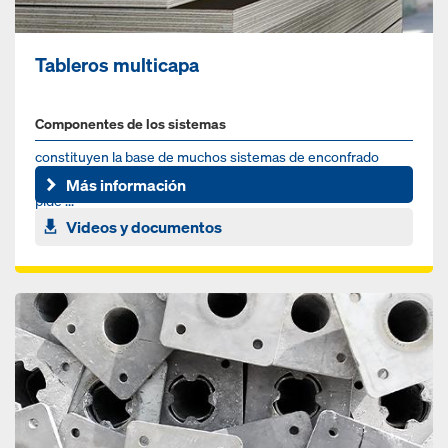
Tableros multicapa
Componentes de los sistemas
constituyen la base de muchos sistemas de enconfrado
Doka y se pueden utilizar de forma universal. Ahorra tiempo y
Más información
pide ...
Videos y documentos