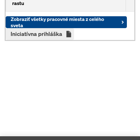
rastu
Zobraziť všetky pracovné miesta z celého
sveta
Iniciatívna prihláška