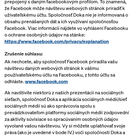
prepojený s daným facebookovým profilom. To znamená,
že Facebook môže návštevu webových stránok priradiť k
užívateľskému účtu. Spoločnosť Doka nie je informovaná o
obsahu prenášaných dát a ich využívaní spoločnosťou
Facebook. Viac informácií nájdete vo vyhlásení Facebooku
o ochrane osobných údajov na stánke:
https://www.facebook.com/privacy/explanation
Zrušenie súhlasu:
Ak nechcete, aby spoločnosť Facebook priradila vašu
návštevu daných webových stránok k vášmu
používateľskému účtu na Facebooku, z tohto účtu sa
odhláste.
www.facebook.com
Ak navštívite niektorú z našich prezentácií na sociálnych
sieťach, spoločnosť Doka a aplikácia sociálnych médií/sieť
sociálnych médií sú ako správcovia spolu s
prevádzkovateľom platformy sociálnych médií zodpovední
za aktivity súvisiace so spracúvaním osobných údajov
vyvolané vašou návštevou. Vy si môžete uplatňovať svoje
práva (ako je uvedené v bode IV.) voči spoločnosti Doka a