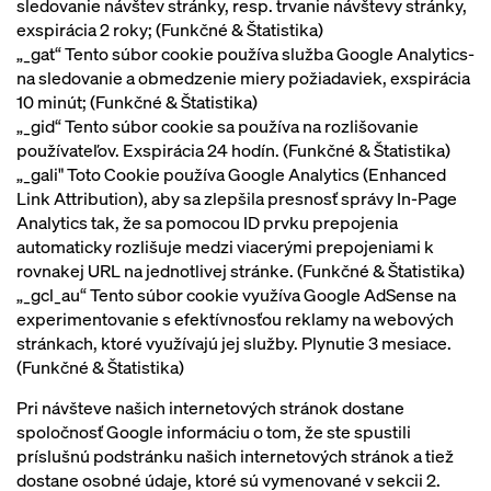
sledovanie návštev stránky, resp. trvanie návštevy stránky,
exspirácia 2 roky; (Funkčné & Štatistika)
„_gat“ Tento súbor cookie používa služba Google Analytics-
na sledovanie a obmedzenie miery požiadaviek, exspirácia
10 minút; (Funkčné & Štatistika)
„_gid“ Tento súbor cookie sa používa na rozlišovanie
používateľov. Exspirácia 24 hodín. (Funkčné & Štatistika)
„_gali" Toto Cookie používa Google Analytics (Enhanced
Link Attribution), aby sa zlepšila presnosť správy In-Page
Analytics tak, že sa pomocou ID prvku prepojenia
automaticky rozlišuje medzi viacerými prepojeniami k
rovnakej URL na jednotlivej stránke. (Funkčné & Štatistika)
„_gcl_au“ Tento súbor cookie využíva Google AdSense na
experimentovanie s efektívnosťou reklamy na webových
stránkach, ktoré využívajú jej služby. Plynutie 3 mesiace.
(Funkčné & Štatistika)
Pri návšteve našich internetových stránok dostane
spoločnosť Google informáciu o tom, že ste spustili
príslušnú podstránku našich internetových stránok a tiež
dostane osobné údaje, ktoré sú vymenované v sekcii 2.