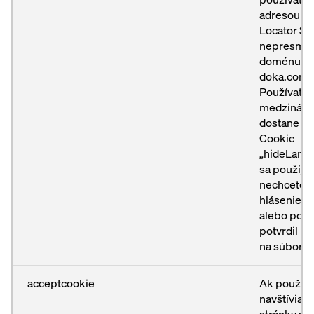
adresou z 
Locator Se
nepresmer
doménu
doka.com/
Používateľ
medzinárod
dostane hl
Cookie
„hideLang
sa použije
nechcete, 
hlásenie zo
alebo použ
potvrdil u
na súbor c
acceptcookie
Ak používa
navštívia i