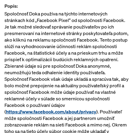
Popis:
Spoločnosť Doka používa na týchto internetových
stránkach kód „Facebook Pixel“ od spoločnosti Facebook.
Je tak možné sledovať správanie používateľov po ich
presmerovaní na internetové stránky poskytovateľa potom,
ako kliknú na reklamu spoločnosti Facebook. Tento postup
slúži na vyhodnocovanie účinnosti reklám spoločnosti
Facebook, na štatistické účely a na prieskum trhu a môže
prispieť k optimalizácii budúcich reklamných opatrení.
Zbierané údaje sú pre spoločnosť Doka anonymné,
neumožňujú teda odhalenie identity používateľa.
Spoločnosť Facebook však údaje ukladá a spracúva tak, aby
bolo možné prepojenie na aktuálny používateľský profil a
spoločnosť Facebook môže údaje používať na vlastné
reklamné účely v súlade so smernicou spoločnosti
Facebook o používaní údajov
(
https://www.facebook.com/about/privacy
). Používateľ
môže spoločnosti Facebook a jej partnerom umožniť
zobrazovanie reklám na sieti Facebook a mimo nej. Okrem
toho sa na tieto účely súbor cookie môže ukladať v