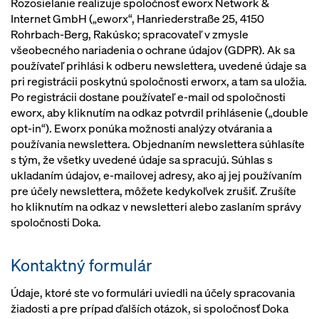
Rozosielanie realizuje spoločnosť eworx Network &
Internet GmbH („eworx“, Hanriederstraße 25, 4150
Rohrbach-Berg, Rakúsko; spracovateľ v zmysle
všeobecného nariadenia o ochrane údajov (GDPR). Ak sa
používateľ prihlási k odberu newslettera, uvedené údaje sa
pri registrácii poskytnú spoločnosti erworx, a tam sa uložia.
Po registrácii dostane používateľ e-mail od spoločnosti
eworx, aby kliknutím na odkaz potvrdil prihlásenie („double
opt-in“). Eworx ponúka možnosti analýzy otvárania a
používania newslettera. Objednaním newslettera súhlasíte
s tým, že všetky uvedené údaje sa spracujú. Súhlas s
ukladaním údajov, e-mailovej adresy, ako aj jej používaním
pre účely newslettera, môžete kedykoľvek zrušiť. Zrušíte
ho kliknutím na odkaz v newsletteri alebo zaslaním správy
spoločnosti Doka.
Kontaktný formulár
Údaje, ktoré ste vo formulári uviedli na účely spracovania
žiadosti a pre prípad ďalších otázok, si spoločnosť Doka