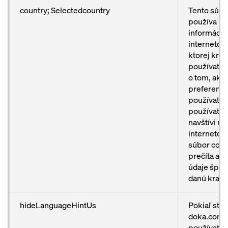
country; Selectedcountry
Tento súbo
používa na
informácií 
internetov
ktorej kraj
používateli
o tom, aká 
preferenci
používateľ
používateľ
navštívi na
internetové
súbor cook
prečíta a z
údaje špec
danú krajin
hideLanguageHintUs
Pokiaľ str
doka.com n
používateľ 