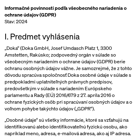
Informačné povinnosti podľa všeobecného nariadenia o
ochrane údajov (GDPR)
Stav: 2024
I. Predmet vyhlásenia
„Doka“ (Doka GmbH, Josef Umdasch Platz 1, 3300
Amstetten, Rakúsko; zodpovedný orgán v súlade so
všeobecným nariadením o ochrane údajov (GDPR) berie
ochranu osobných údajov vážne. Je samozrejmé, že z tohto
dôvodu spracúva spoločnosť Doka osobné údaje v súlade s
predpokladmi uplatniteľných právnych predpisov,
predovšetkým v súlade s nariadením Európskeho
parlamentu a Rady (EÚ) 2016/679 z 27. apríla 2016 o
ochrane fyzických osôb pri spracúvaní osobných údajov a o
voľnom pohybe takýchto údajov („GDPR“).
„Osobné údaje“ sú všetky informácie, ktoré sa vzťahujú na
identifikovanú alebo identifikovateľnú fyzickú osobu, ako
napríklad meno, adresa, e-mailová adresa, ako aj IP adresa.