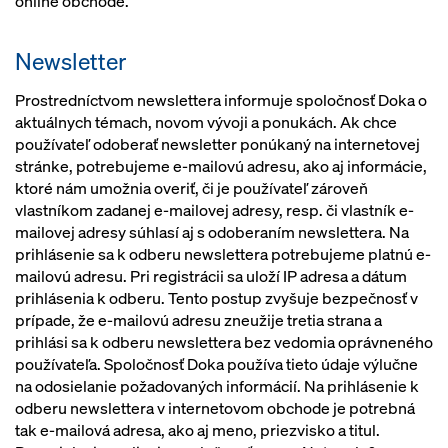
online obchode.
Newsletter
Prostredníctvom newslettera informuje spoločnosť Doka o
aktuálnych témach, novom vývoji a ponukách. Ak chce
používateľ odoberať newsletter ponúkaný na internetovej
stránke, potrebujeme e-mailovú adresu, ako aj informácie,
ktoré nám umožnia overiť, či je používateľ zároveň
vlastníkom zadanej e-mailovej adresy, resp. či vlastník e-
mailovej adresy súhlasí aj s odoberaním newslettera. Na
prihlásenie sa k odberu newslettera potrebujeme platnú e-
mailovú adresu. Pri registrácii sa uloží IP adresa a dátum
prihlásenia k odberu. Tento postup zvyšuje bezpečnosť v
prípade, že e-mailovú adresu zneužije tretia strana a
prihlási sa k odberu newslettera bez vedomia oprávneného
používateľa. Spoločnosť Doka používa tieto údaje výlučne
na odosielanie požadovaných informácií. Na prihlásenie k
odberu newslettera v internetovom obchode je potrebná
tak e-mailová adresa, ako aj meno, priezvisko a titul.