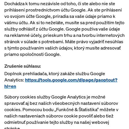
Dochádza k tomu nezávisle od toho, či ste alebo nie ste
prihlásení prostredníctvom účtu Google. Ak ste prihlásení
vo svojom účte Google, priradia sa vaše údaje priamo k
vášmu účtu. Ak si to neželáte, musíte sa pred použitím tejto
služby odhlásiť z účtu Google. Google používa vaše údaje
na reklamné účely, prieskum trhu a na tvorbu internetových
stránok v súlade s potrebami. Máte právo vyjadriť nesúhlas
s týmto používaním vašich údajov, ktorý musíte adresovať
priamo spoločnosti Google.
Zrušenie súhlasu:
Doplnok prehliadača, ktorý zakáže službu Google
Analytics:
https://tools.google.com/dlpage/gaoptout?
hl=en
Súbory cookies služby Google Analytics je možné
spravovať aj bez našich všeobecných nastavení súborov
cookies. Pomocou bodu „Funkčné & Štatistika“ môžete v
našich nastaveniach súborov cookie povoliť alebo tiež
odmietnuť používanie tejto služby na našej webovej
stránke.