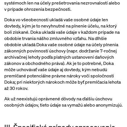
systémoch len na účely prešetrovania nezrovnalostí alebo
v prípade ohrozenia bezpečnosti.
Doka vo všeobecnosti ukladá vaše osobné údaje len
dovtedy, kým je to nevyhnutné na plnenie účelu, na ktorý
boli získané. Doka ukladá vaše údaje v každom prípade na
obdobie trvania nášho zmluvného vzťahu. Na dlhšie
obdobie ukladá Doka vaše osobné údaje na účely plnenia
zákonných povinností úschovy (napr. dodržanie 7-ročnej
archivačnej lehoty podľa platných ustanovení daňových
zákonov a obchodného práva). Ak je to potrebné, Doka
môže uchovávať vaše údaje aj dovtedy, kým nebudú
premlčané potenciálne právne nároky voči spoločnosti
Doka; pri niektorých nárokoch môže byť premlčacia lehota
až 30 rokov.
Ak už neexistujú oprávnené dôvody na ďalšiu úschovu
osobných údajov, tieto údaje sa vymažú alebo anonymizujú.