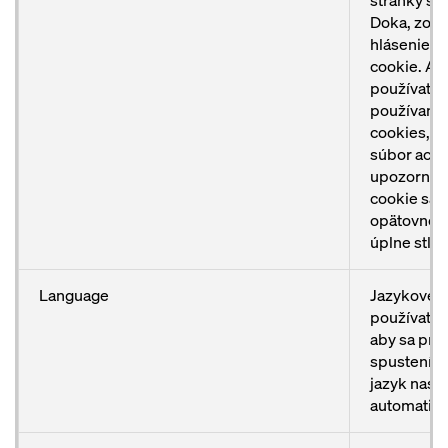
stránky sp
Doka, zobr
hlásenie o
cookie. Ak
používateli
používaní
cookies, p
súbor acce
upozorneni
cookie sa p
opätovnej 
úplne stlmí
Language
Jazykové n
používateľa
aby sa pri
spustení s
jazyk nasta
automatick