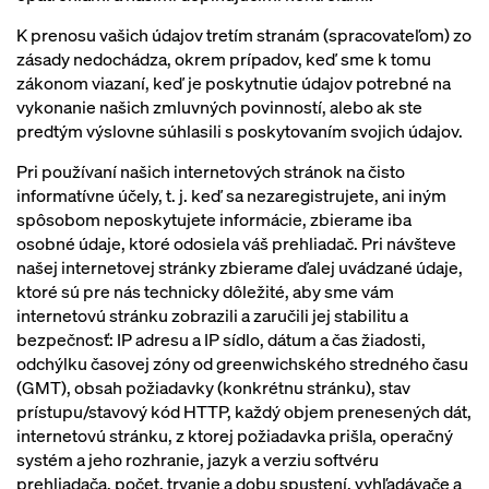
K prenosu vašich údajov tretím stranám (spracovateľom) zo
zásady nedochádza, okrem prípadov, keď sme k tomu
zákonom viazaní, keď je poskytnutie údajov potrebné na
vykonanie našich zmluvných povinností, alebo ak ste
predtým výslovne súhlasili s poskytovaním svojich údajov.
Pri používaní našich internetových stránok na čisto
informatívne účely, t. j. keď sa nezaregistrujete, ani iným
spôsobom neposkytujete informácie, zbierame iba
osobné údaje, ktoré odosiela váš prehliadač. Pri návšteve
našej internetovej stránky zbierame ďalej uvádzané údaje,
ktoré sú pre nás technicky dôležité, aby sme vám
internetovú stránku zobrazili a zaručili jej stabilitu a
bezpečnosť: IP adresu a IP sídlo, dátum a čas žiadosti,
odchýlku časovej zóny od greenwichského stredného času
(GMT), obsah požiadavky (konkrétnu stránku), stav
prístupu/stavový kód HTTP, každý objem prenesených dát,
internetovú stránku, z ktorej požiadavka prišla, operačný
systém a jeho rozhranie, jazyk a verziu softvéru
prehliadača, počet, trvanie a dobu spustení, vyhľadávače a