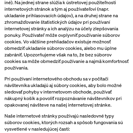
iné). Na jednej strane slúžia k ústretovej použiteľnosti
internetových stránok a tým aj používateľovi (napr.
ukladanie prihlasovacích údajov), a na druhej strane na
zhromažďovanie štatistických údajov pri používaní
internetovej stránky a ich analýzu na účely zlepšovania
ponuky. Používateľ môže ovplyvniť používanie súborov
cookies. Vo väčšine prehliadačov existuje možnosť
obmedziť ukladanie súborov cookies, alebo mu úplne
zabrániť. Upozorňujeme však na to, že bez súborov
cookies sa môže obmedziť používanie a najmä komfortnosť
používania.
Pri používaní internetového obchodu sa v počítači
návštevníka ukladajú aj súbory cookies, aby bolo možné
sledovať pohyby v internetovom obchode, používať
nákupný košík a povoliť rozpoznávanie návštevníkov pri
opakovanej návšteve na našej internetovej stránke.
Naše internetové stránky používajú nasledovné typy
súborov cookies, ktorých rozsah a spôsob fungovania sú
vysvetlené v nasledujúcej časti: