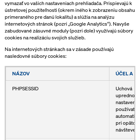
vymazať vo vašich nastaveniach prehliadača. Prispievajú k
ústretovej použiteľnosti (okrem iného k zobrazeniu obsahu
primeraného pre danú lokalitu) a slúžia na analýzu
internetových stránok (pozri „Google Analytics“). Navyše
zabudované zásuvné moduly (pozri dole) využívajú súbory
cookies na realizáciu svojich služieb.
Na internetových stránkach sa v zásade používajú
nasledovné súbory cookies:
NÁZOV
ÚČEL A E
PHPSESSID
Uchová
uprednost
nastavenia
používateľa
automatic
pri opätov
návšteve; 