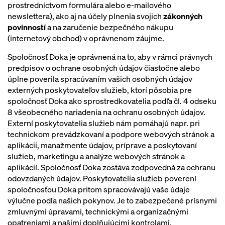
prostredníctvom formulára alebo e-mailového
newslettera), ako aj na účely plnenia svojich
zákonných
povinností
a na zaručenie bezpečného nákupu
(internetový obchod) v
oprávnenom záujme.
Spoločnosť Doka je oprávnená na to, aby v rámci právnych
predpisov o ochrane osobných údajov čiastočne alebo
úplne poverila spracúvaním vašich osobných údajov
externých poskytovateľov služieb, ktorí pôsobia pre
spoločnosť Doka ako sprostredkovatelia podľa čl. 4 odseku
8 všeobecného nariadenia na ochranu osobných údajov.
Externí poskytovatelia služieb nám pomáhajú napr. pri
technickom prevádzkovaní a podpore webových stránok a
aplikácii, manažmente údajov, príprave a poskytovaní
služieb, marketingu a analýze webových stránok a
aplikácií. Spoločnosť Doka zostáva zodpovedná za ochranu
odovzdaných údajov. Poskytovatelia služieb poverení
spoločnosťou Doka pritom spracovávajú vaše údaje
výlučne podľa našich pokynov. Je to zabezpečené prísnymi
zmluvnými úpravami, technickými a organizačnými
opatreniami a našimi doplňujúcimi kontrolami.