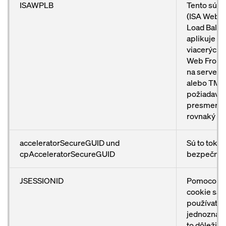
ISAWPLB
Tento súbo
(ISA Web P
Load Balan
aplikuje pr
viacerých 
Web Front 
na serveri 
alebo TMG
požiadavky
presmeruj
rovnaký se
acceleratorSecureGUID und
Sú to toke
cpAcceleratorSecureGUID
bezpečnú r
JSESSIONID
Pomocou t
cookie sa r
používateľa
jednoznačn
to dôležité