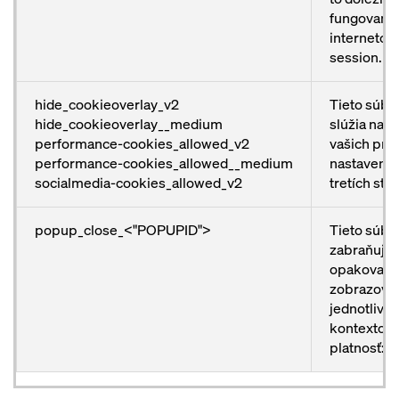
fungovani
internetove
session.
hide_cookieoverlay_v2
Tieto súbo
hide_cookieoverlay__medium
slúžia na u
performance-cookies_allowed_v2
vašich pre
performance-cookies_allowed__medium
nastavení a
socialmedia-cookies_allowed_v2
tretích strá
popup_close_<"POPUPID">
Tieto súbo
zabraňujú
opakovan
zobrazova
jednotlivý
kontextový
platnosť: 1 