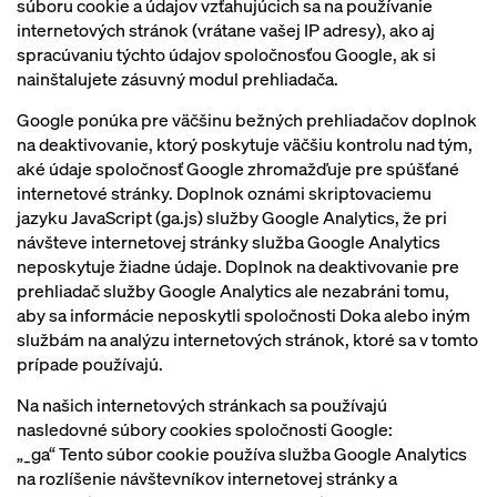
súboru cookie a údajov vzťahujúcich sa na používanie
internetových stránok (vrátane vašej IP adresy), ako aj
spracúvaniu týchto údajov spoločnosťou Google, ak si
nainštalujete zásuvný modul prehliadača.
Google ponúka pre väčšinu bežných prehliadačov doplnok
na deaktivovanie, ktorý poskytuje väčšiu kontrolu nad tým,
aké údaje spoločnosť Google zhromažďuje pre spúšťané
internetové stránky. Doplnok oznámi skriptovaciemu
jazyku JavaScript (ga.js) služby Google Analytics, že pri
návšteve internetovej stránky služba Google Analytics
neposkytuje žiadne údaje. Doplnok na deaktivovanie pre
prehliadač služby Google Analytics ale nezabráni tomu,
aby sa informácie neposkytli spoločnosti Doka alebo iným
službám na analýzu internetových stránok, ktoré sa v tomto
prípade používajú.
Na našich internetových stránkach sa používajú
nasledovné súbory cookies spoločnosti Google:
„_ga“ Tento súbor cookie používa služba Google Analytics
na rozlíšenie návštevníkov internetovej stránky a