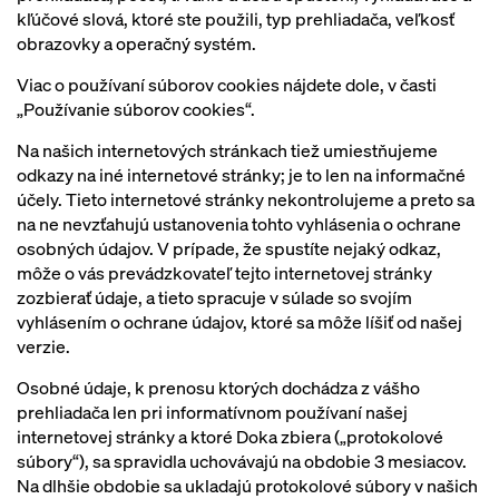
kľúčové slová, ktoré ste použili, typ prehliadača, veľkosť
obrazovky a operačný systém.
Viac o používaní súborov cookies nájdete dole, v časti
„Používanie súborov cookies“.
Na našich internetových stránkach tiež umiestňujeme
odkazy na iné internetové stránky; je to len na informačné
účely. Tieto internetové stránky nekontrolujeme a preto sa
na ne nevzťahujú ustanovenia tohto vyhlásenia o ochrane
osobných údajov. V prípade, že spustíte nejaký odkaz,
môže o vás prevádzkovateľ tejto internetovej stránky
zozbierať údaje, a tieto spracuje v súlade so svojím
vyhlásením o ochrane údajov, ktoré sa môže líšiť od našej
verzie.
Osobné údaje, k prenosu ktorých dochádza z vášho
prehliadača len pri informatívnom používaní našej
internetovej stránky a ktoré Doka zbiera („protokolové
súbory“), sa spravidla uchovávajú na obdobie 3 mesiacov.
Na dlhšie obdobie sa ukladajú protokolové súbory v našich