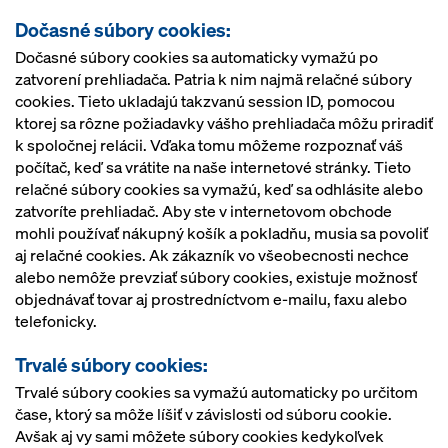
Dočasné súbory cookies:
Dočasné súbory cookies sa automaticky vymažú po
zatvorení prehliadača. Patria k nim najmä relačné súbory
cookies. Tieto ukladajú takzvanú session ID, pomocou
ktorej sa rôzne požiadavky vášho prehliadača môžu priradiť
k spoločnej relácii. Vďaka tomu môžeme rozpoznať váš
počítač, keď sa vrátite na naše internetové stránky. Tieto
relačné súbory cookies sa vymažú, keď sa odhlásite alebo
zatvoríte prehliadač. Aby ste v internetovom obchode
mohli používať nákupný košík a pokladňu, musia sa povoliť
aj relačné cookies. Ak zákazník vo všeobecnosti nechce
alebo nemôže prevziať súbory cookies, existuje možnosť
objednávať tovar aj prostredníctvom e-mailu, faxu alebo
telefonicky.
Trvalé súbory cookies:
Trvalé súbory cookies sa vymažú automaticky po určitom
čase, ktorý sa môže líšiť v závislosti od súboru cookie.
Avšak aj vy sami môžete súbory cookies kedykoľvek