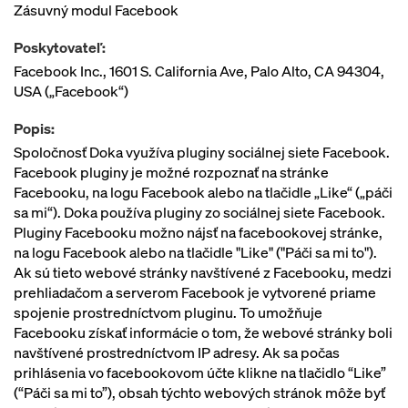
Zásuvný modul Facebook
Poskytovateľ:
Facebook Inc., 1601 S. California Ave, Palo Alto, CA 94304,
USA („Facebook“)
Popis:
Spoločnosť Doka využíva pluginy sociálnej siete Facebook.
Facebook pluginy je možné rozpoznať na stránke
Facebooku, na logu Facebook alebo na tlačidle „Like“ („páči
sa mi“). Doka používa pluginy zo sociálnej siete Facebook.
Pluginy Facebooku možno nájsť na facebookovej stránke,
na logu Facebook alebo na tlačidle "Like" ("Páči sa mi to").
Ak sú tieto webové stránky navštívené z Facebooku, medzi
prehliadačom a serverom Facebook je vytvorené priame
spojenie prostredníctvom pluginu. To umožňuje
Facebooku získať informácie o tom, že webové stránky boli
navštívené prostredníctvom IP adresy. Ak sa počas
prihlásenia vo facebookovom účte klikne na tlačidlo “Like”
(“Páči sa mi to”), obsah týchto webových stránok môže byť