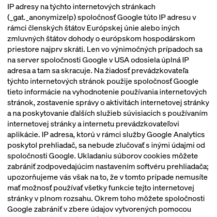
IP adresy na týchto internetových stránkach
(_gat._anonymizelp) spoločnosť Google túto IP adresu v
rámci členských štátov Európskej únie alebo iných
zmluvných štátov dohody o európskom hospodárskom
priestore najprv skráti. Len vo výnimočných prípadoch sa
na server spoločnosti Google v USA odosiela úplná IP
adresa a tam sa skracuje. Na žiadosť prevádzkovateľa
týchto internetových stránok použije spoločnosť Google
tieto informácie na vyhodnotenie používania internetových
stránok, zostavenie správy o aktivitách internetovej stránky
a na poskytovanie ďalších služieb súvisiacich s používaním
internetovej stránky a internetu prevádzkovateľovi
aplikácie. IP adresa, ktorú v rámci služby Google Analytics
poskytol prehliadač, sa nebude zlučovať s inými údajmi od
spoločnosti Google. Ukladaniu súborov cookies môžete
zabrániť zodpovedajúcim nastavením softvéru prehliadača;
upozorňujeme vás však na to, že v tomto prípade nemusíte
mať možnosť používať všetky funkcie tejto internetovej
stránky v plnom rozsahu. Okrem toho môžete spoločnosti
Google zabrániť v zbere údajov vytvorených pomocou