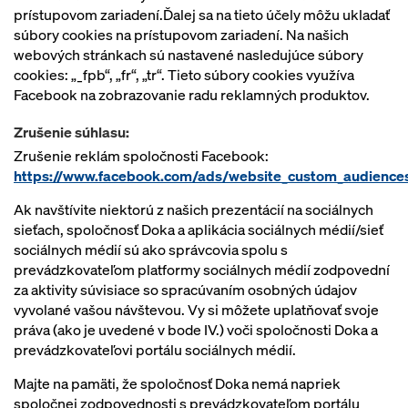
prístupovom zariadení.Ďalej sa na tieto účely môžu ukladať
súbory cookies na prístupovom zariadení. Na našich
webových stránkach sú nastavené nasledujúce súbory
cookies: „_fpb“, „fr“, „tr“. Tieto súbory cookies využíva
Facebook na zobrazovanie radu reklamných produktov.
Zrušenie súhlasu:
Zrušenie reklám spoločnosti Facebook:
https://www.facebook.com/ads/website_custom_audience
Ak navštívite niektorú z našich prezentácií na sociálnych
sieťach, spoločnosť Doka a aplikácia sociálnych médií/sieť
sociálnych médií sú ako správcovia spolu s
prevádzkovateľom platformy sociálnych médií zodpovední
za aktivity súvisiace so spracúvaním osobných údajov
vyvolané vašou návštevou. Vy si môžete uplatňovať svoje
práva (ako je uvedené v bode IV.) voči spoločnosti Doka a
prevádzkovateľovi portálu sociálnych médií.
Majte na pamäti, že spoločnosť Doka nemá napriek
spoločnej zodpovednosti s prevádzkovateľom portálu