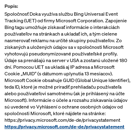
Popis:
Spoločnosť Doka využíva službu Bing Universal Event
Tracking (UET) od firmy Microsoft Corporation. Zapojenie
Bing tagu umožňuje získavať informácie o interakciách
používateľov na stránkach a ukladať ich, a tým cielene
nasmerovať reklamu na určité skupiny používateľov. Zo
získaných a uložených údajov sa v spoločnosti Microsoft
vyhotovujú pseudonymizované používateľské profily.
Údaje sa prenášajú na server v USA a zostanú uložené 180
dní. Pomocou UET sa ukladá aj IP adresa a Microsoft
Cookie „MUID“ (s dátumom uplynutia 13 mesiacov).
Microsoft Cookie obsahuje GUID (Global Unique Identifier),
teda ID, ktoré je možné priradiť prehliadaču používateľa
alebo používateľovi samotnému (ak je prihlásený na účte
Microsoft). Informácie o účele a rozsahu získavania údajov
sú uvedené vo Vyhlásení o ochrane osobných údajov od
spoločnosti Microsoft, ktoré nájdete na stránke:
https://privacy.microsoft.com/de-de/privacystatement
https://privacy.microsoft.com/de-de/privacystatement