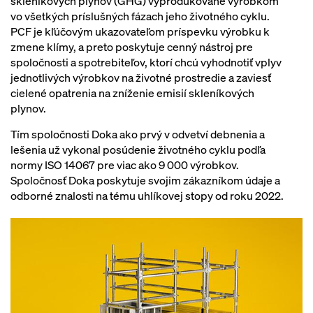
skleníkových plynov (GHG) vyprodukované výrobkom
vo všetkých príslušných fázach jeho životného cyklu.
PCF je kľúčovým ukazovateľom príspevku výrobku k
zmene klímy, a preto poskytuje cenný nástroj pre
spoločnosti a spotrebiteľov, ktorí chcú vyhodnotiť vplyv
jednotlivých výrobkov na životné prostredie a zaviesť
cielené opatrenia na zníženie emisií skleníkových
plynov.
Tím spoločnosti Doka ako prvý v odvetví debnenia a
lešenia už vykonal posúdenie životného cyklu podľa
normy ISO 14067 pre viac ako 9 000 výrobkov.
Spoločnosť Doka poskytuje svojim zákazníkom údaje a
odborné znalosti na tému uhlíkovej stopy od roku 2022.