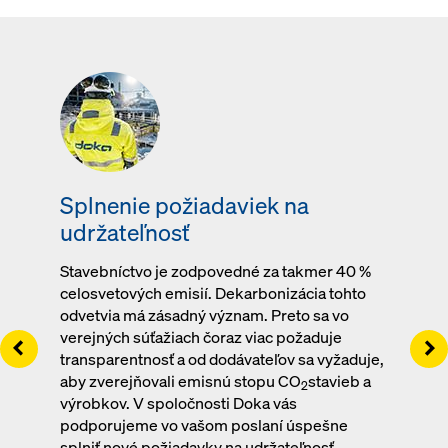
Splnenie požiadaviek na
udržateľnosť
Stavebníctvo je zodpovedné za takmer 40 %
celosvetových emisií. Dekarbonizácia tohto
odvetvia má zásadný význam. Preto sa vo
verejných súťažiach čoraz viac požaduje
Left
Ri
transparentnosť a od dodávateľov sa vyžaduje,
aby zverejňovali emisnú stopu CO
stavieb a
2
výrobkov. V spoločnosti Doka vás
podporujeme vo vašom poslaní úspešne
splniť nové požiadavky na udržateľnosť.