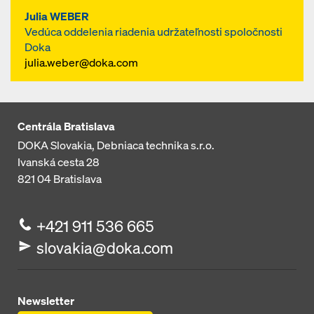
Europa e.V (GSV) je výsledkom
Julia WEBER
intenzívnej spolupráce v rámci
Vedúca oddelenia riadenia udržateľnosti spoločnosti
špecializovanej pracovnej skupiny.
Doka
julia.weber@doka.com
Centrála Bratislava
DOKA Slovakia, Debniaca technika s.r.o.
Ivanská cesta 28
821 04
Bratislava
+421 911 536 665
slovakia@doka.com
Newsletter