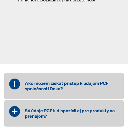
Ako môžem získať prístup k údajom PCF
spoločnosti Doka?
Naši zákazníci môžu k údajom PCF
pristupovať viacerými spôsobmi: Údaje
Sú údaje PCF k dispozícii aj pre produkty na
môžu byť poskytnuté ako príloha k
prenájom?
cenovej ponuke alebo faktúre za
projekt. Údaje zhromažďujeme aj pre