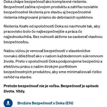
Doka chápe bezpečnosť ako komplexné riešenie.
Bezpečnosť začína vývojom produktu a zahŕňa rozsiahle
bezpečnostné školenia pre stavbu aj bezpečnostné
riešenia integrované priamo do debniacich systémov.
Riešenia Xsafe od spoločnosti Doka sú navrhnuté tak, aby
pracovisko bolo čo najbezpečnejšie a práca čo
najjednoduchšia. Bez nutnosti aktívne sa zaoberať vlastnou
bezpečnosťou.
Našou víziou je venovať bezpečnosti v stavebníctve
rovnakú dôležitosť ako v našom každodennom súkromnom
živote. Preto v spoločnosti Doka podporujeme bezpečnú a
efektívnu prácu s našim širokým portfóliom
bezpečnostných produktov, aby sme minimalizovali riziko
nehôd na stavbe.
Pretože bezpečnosť nie je voľba. Bezpečnosť je spôsob
života. Vždy.
Brožúra Bezpečnosť s Doka (EN)