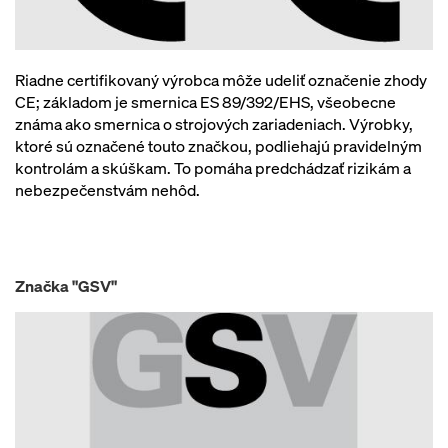
Riadne certifikovaný výrobca môže udeliť označenie zhody
CE; základom je smernica ES 89/392/EHS, všeobecne
známa ako smernica o strojových zariadeniach. Výrobky,
ktoré sú označené touto značkou, podliehajú pravidelným
kontrolám a skúškam. To pomáha predchádzať rizikám a
nebezpečenstvám nehôd.
Značka "GSV"