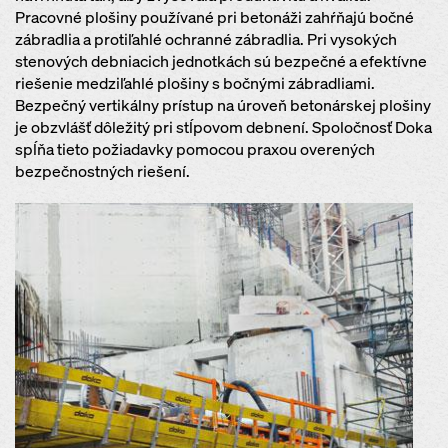
Pracovné plošiny používané pri betonáži zahŕňajú bočné
zábradlia a protiľahlé ochranné zábradlia. Pri vysokých
stenových debniacich jednotkách sú bezpečné a efektívne
riešenie medziľahlé plošiny s bočnými zábradliami.
Bezpečný vertikálny prístup na úroveň betonárskej plošiny
je obzvlášť dôležitý pri stĺpovom debnení. Spoločnosť Doka
spĺňa tieto požiadavky pomocou praxou overených
bezpečnostných riešení.