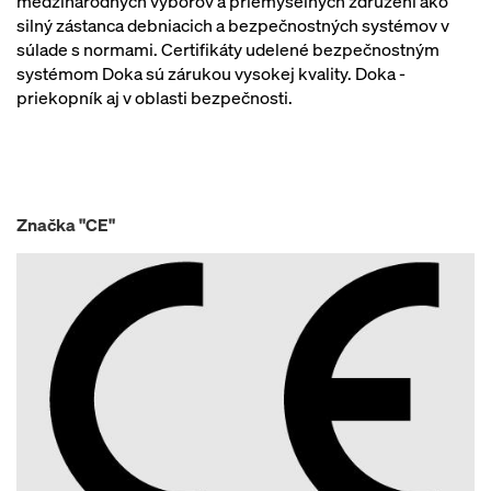
medzinárodných výborov a priemyselných združení ako
silný zástanca debniacich a bezpečnostných systémov v
súlade s normami. Certifikáty udelené bezpečnostným
systémom Doka sú zárukou vysokej kvality. Doka -
priekopník aj v oblasti bezpečnosti.
Značka "CE"