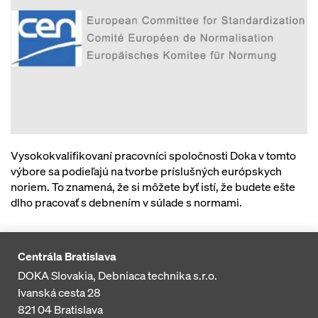
Vysokokvalifikovaní pracovníci spoločnosti Doka v tomto
výbore sa podieľajú na tvorbe príslušných európskych
noriem. To znamená, že si môžete byť istí, že budete ešte
dlho pracovať s debnením v súlade s normami.
Centrála Bratislava
DOKA Slovakia, Debniaca technika s.r.o.
Ivanská cesta 28
821 04
Bratislava