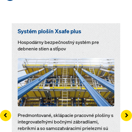
Systém plošín Xsafe plus
Hospodárny bezpečnostný systém pre
debnenie stien a stĺpov
Open
Left
Ri
Predmontované, sklápacie pracovné plošiny s
integrovateľnými bočnými zábradliami,
rebríkmi a so samozatváracími prielezmi sú