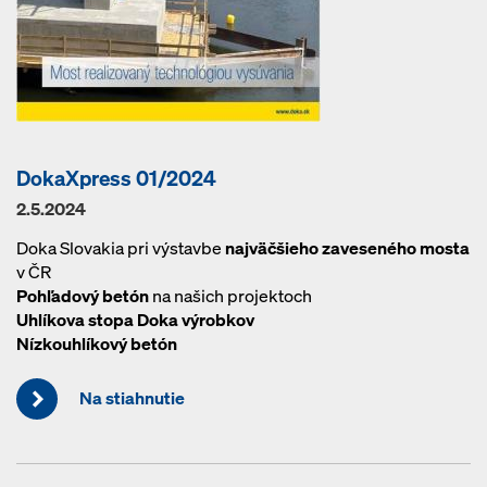
DokaXpress 01/2024
2.5.2024
Doka Slovakia pri výstavbe
najväčšieho zaveseného mosta
v ČR
Pohľadový betón
na našich projektoch
Uhlíkova stopa Doka výrobkov
Nízkouhlíkový betón
Na stiahnutie