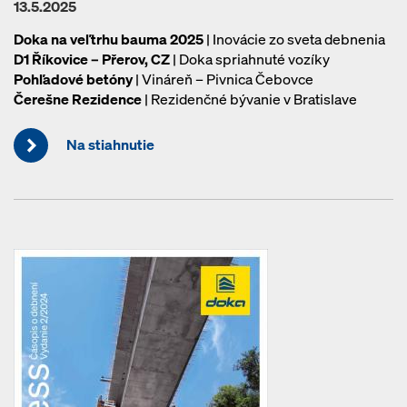
13.5.2025
Doka na veľtrhu bauma 2025
| Inovácie zo sveta debnenia
D1 Říkovice – Přerov, CZ
| Doka spriahnuté vozíky
Pohľadové betóny
| Vináreň – Pivnica Čebovce
Čerešne Rezidence
| Rezidenčné bývanie v Bratislave
Na stiahnutie