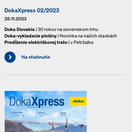
DokaXpress 02/2023
28.11.2023
Doka Slovakia
| 30 rokov na slovenskom trhu
Doka-vykladacie plošiny
| Novinka na našich stavbách
Predĺženie električkovej trate
| v Petržalke
Na stiahnutie