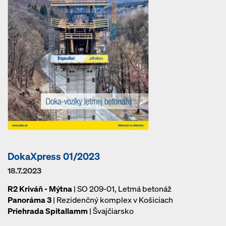
DokaXpress 01/2023
18.7.2023
R2 Kriváň - Mýtna
| SO 209-01, Letmá betonáž
Panoráma 3
| Rezidenčný komplex v Košiciach
Priehrada Spitallamm
| Švajčiarsko