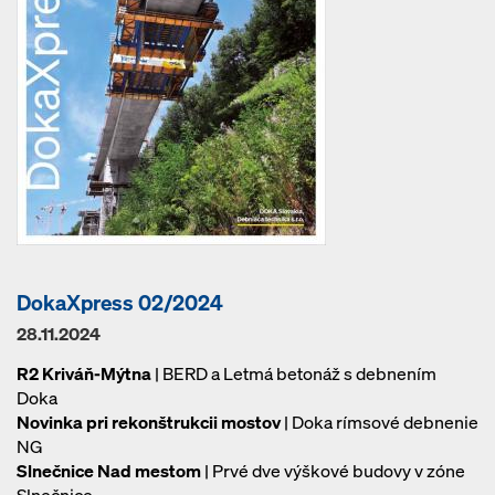
DokaXpress 02/2024
28.11.2024
R2 Kriváň-Mýtna
| BERD a Letmá betonáž s debnením
Doka
Novinka pri rekonštrukcii mostov
| Doka rímsové debnenie
NG
Slnečnice Nad mestom
| Prvé dve výškové budovy v zóne