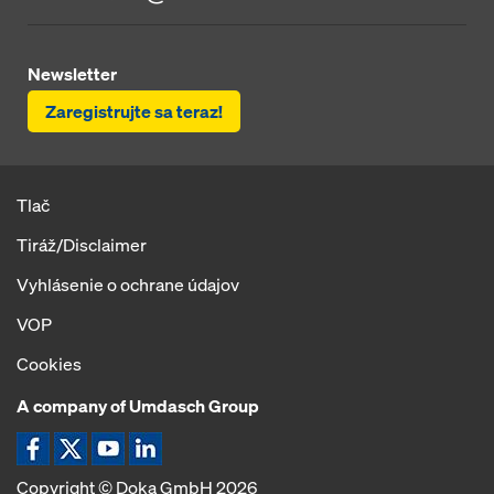
Newsletter
Zaregistrujte sa teraz!
Tlač
Tiráž/Disclaimer
Vyhlásenie o ochrane údajov
VOP
Cookies
A company of Umdasch Group
Ikona Facebook
Ikona X
Ikona YouTube
Ikona LinkedIn
Copyright © Doka GmbH 2026