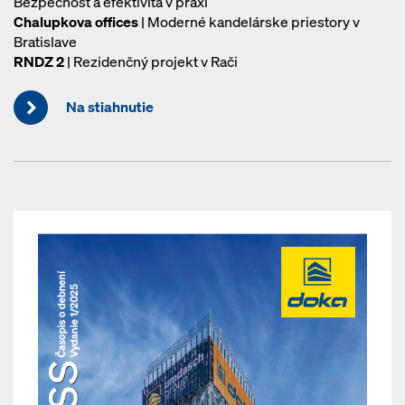
Bezpečnosť a efektivita v praxi
Chalupkova offices
| Moderné kandelárske priestory v
Bratislave
RNDZ 2
| Rezidenčný projekt v Rači
Na stiahnutie