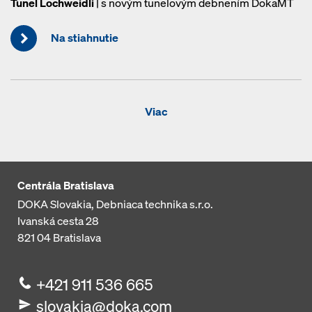
Tunel Lochweidli
| s novým tunelovým debnením DokaMT
Na stiahnutie
Viac
Centrála Bratislava
DOKA Slovakia, Debniaca technika s.r.o.
Ivanská cesta 28
821 04
Bratislava
+421 911 536 665
slovakia@doka.com