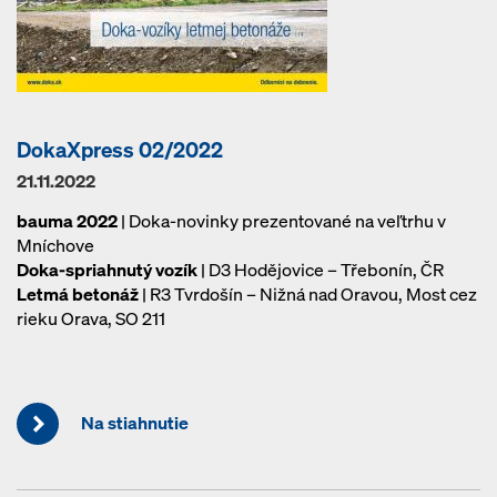
DokaXpress 02/2022
21.11.2022
bauma 2022
| Doka-novinky prezentované na veľtrhu v
Mníchove
Doka-spriahnutý vozík
| D3 Hodějovice – Třebonín, ČR
Letmá betonáž
| R3 Tvrdošín – Nižná nad Oravou, Most cez
rieku Orava, SO 211
Na stiahnutie