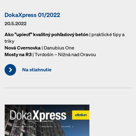
DokaXpress 01/2022
20.5.2022
Ako "upiecť" kvalitný pohľadový betón
| praktické tipy a
triky
Nová Cvernovka
| Danubius One
Mosty na R3
| Tvrdošín – Nižná nad Oravou
Na stiahnutie