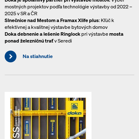
mostných projektov podľa technológie výstavby od 2022 –
2025 v SR a ČR
Slnečnice nad Mestom a Framax Xlife plus
: Kľúč k
efektívnej a kvalitnej výstavbe bytových domov
Doka debnenie a lešenie Ringlock
pri výstavbe
mosta
ponad železničnú trať
v Seredi
Na stiahnutie