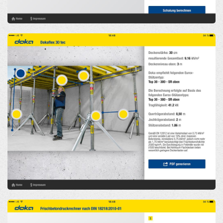
Open
Open