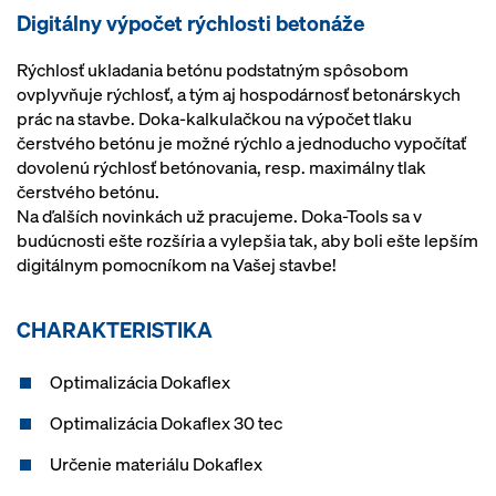
Digitálny výpočet rýchlosti betonáže
Rýchlosť ukladania betónu podstatným spôsobom
ovplyvňuje rýchlosť, a tým aj hospodárnosť betonárskych
prác na stavbe. Doka-kalkulačkou na výpočet tlaku
čerstvého betónu je možné rýchlo a jednoducho vypočítať
dovolenú rýchlosť betónovania, resp. maximálny tlak
čerstvého betónu.
Na ďalších novinkách už pracujeme. Doka-Tools sa v
budúcnosti ešte rozšíria a vylepšia tak, aby boli ešte lepším
digitálnym pomocníkom na Vašej stavbe!
CHARAKTERISTIKA
Optimalizácia Dokaflex
Optimalizácia Dokaflex 30 tec
Určenie materiálu Dokaflex