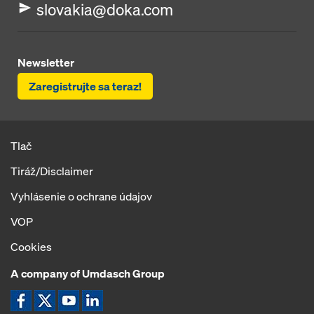
slovakia@doka.com
Newsletter
Zaregistrujte sa teraz!
Tlač
Tiráž/Disclaimer
Vyhlásenie o ochrane údajov
VOP
Cookies
A company of Umdasch Group
Ikona Facebook
Ikona X
Ikona YouTube
Ikona LinkedIn