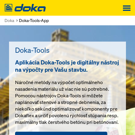
Doka
Doka
Doka-Tools-App
Doka-Tools
Aplikácia Doka-Tools je digitálny nástroj
na výpočty pre Vašu stavbu.
Náročné metódy na výpočet optimálneho
nasadenia materiálu už viac nie sú potrebné.
Pomocou nástrojov Doka-Tools si môžete
naplánovať stenové a stropné debnenia, za
niekoľko sekúnd optimalizovať komponenty pre
Dokaflex a určiť povolenú rýchlosť stúpania resp.
maximálny tlak čerstvého betónu pri betónovaní.