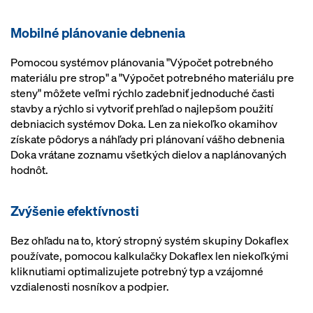
Mobilné plánovanie debnenia
Pomocou systémov plánovania "Výpočet potrebného
materiálu pre strop" a "Výpočet potrebného materiálu pre
steny" môžete veľmi rýchlo zadebniť jednoduché časti
stavby a rýchlo si vytvoriť prehľad o najlepšom použití
debniacich systémov Doka. Len za niekoľko okamihov
získate pôdorys a náhľady pri plánovaní vášho debnenia
Doka vrátane zoznamu všetkých dielov a naplánovaných
hodnôt.
Zvýšenie efektívnosti
Bez ohľadu na to, ktorý stropný systém skupiny Dokaflex
používate, pomocou kalkulačky Dokaflex len niekoľkými
kliknutiami optimalizujete potrebný typ a vzájomné
vzdialenosti nosníkov a podpier.