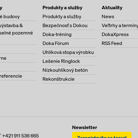
ajdôležitejších zručností, kompetencií a metód, ktoré s
y
Produkty a služby
Aktuality
teľný úspech v neustále sa meniacom svete práce:
é budovy
Produkty a služby
News
výstavba &
Bezpečnosť s Dokou
Veľtrhy a termín
ia a neustále ďalšie vzdelávanie
selné pozemné
Doka-tréning
DokaXpress
e a riešenia problémov
Doka Fórum
RSS Feed
ké pre spoločnosť a danú krajinu
Uhlíková stopa výrobku
rne
Lešenie Ringlock
Nízkouhlíkový betón
referencie
Rekonštrukcie
Newsletter
T
+421 911 536 665
Zaregistrujte sa teraz!