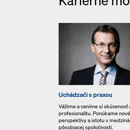
Kariérne mo
Uchádzači s praxou
Vážime a ceníme si skúsenosť 
profesionalitu. Ponúkame nov
perspektívy a istotu v medzin
pôsobiacej spoločnosti.