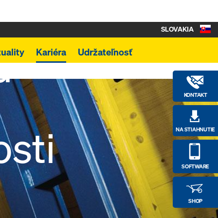
te
SLOVAKIA
u
uality
Kariéra
Udržateľnosť
KONTAKT
osti
NA STIAHNUTIE
SOFTWARE
SHOP