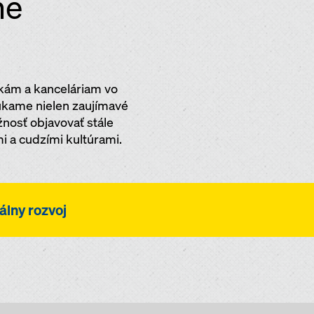
me
ám a kanceláriam vo
úkame nielen zaujímavé
ožnosť objavovať stále
i a cudzími kultúrami.
álny rozvoj
asch považuje za neustále sa vzdelávajúcu organizáciu,
o zamestnanca. Vaše zapojenie sa do jednej z našich spo
om schopností a znalostí - a posunom namiesto rutiny a
i vo Vašom individuálnom rozvoji, ponúkame Vám širokú 