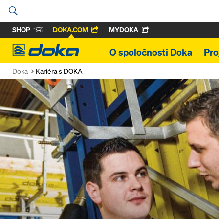
SHOP
DOKA.COM
MYDOKA
Doka
O spoločnosti Doka
Pro
Doka
Kariéra s DOKA