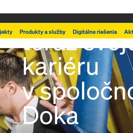
Odštartuj
teraz svoj
jekty
Produkty a služby
Digitálne riešenia
Akt
kariéru
v spoločn
Doka