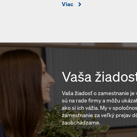
Viac
Vaša žiados
Vaša žiadosť o zamestnanie je
sú na rade firmy a môžu ukáza
ako si ich vážia. My v spoločn
zamestnanie za veľký prejav d
zaobchádzame.