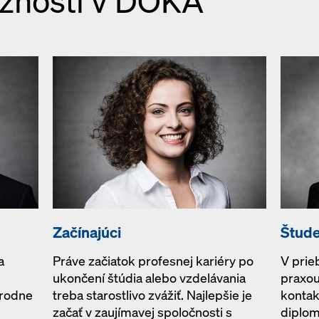
žnosti v DOKA
Začínajúci
Štude
a
Práve začiatok profesnej kariéry po
V prieb
é
ukončení štúdia alebo vzdelávania
praxou
árodne
treba starostlivo zvážiť. Najlepšie je
kontak
začať v zaujímavej spoločnosti s
diplom