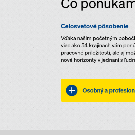
Čo ponúka
Celosvetové pôsobenie
Vďaka našim početným pobočk
viac ako 54 krajinách vám pon
pracovné príležitosti, ale aj m
nové horizonty v jednaní s ľuďm
Osobný a profesion
Keďže sa skupina Umd
rozvoj každého jednéh
vždy sprevádzané rast
Aby sme vás podporil