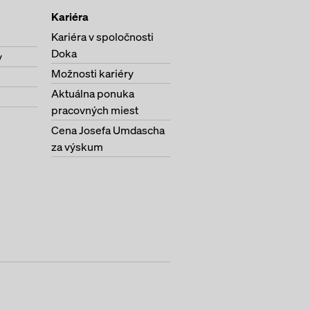
ú nevyhnutné pre
Kariéra
Kariéra v spoločnosti
Doka
y
Možnosti kariéry
Aktuálna ponuka
pracovných miest
Cena Josefa Umdascha
za výskum