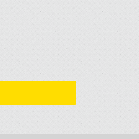
 kladieme dôraz na
ločností je preto
 stagnácie.
škálu základných a