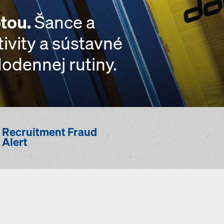
otou.
Šance a
ivity a sústavné
odennej rutiny.
Recruitment Fraud
Alert