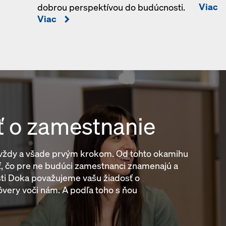
Viac
dobrou perspektívou do budúcnosti.
Viac
ť o zamestnanie
 vždy a všade prvým krokom. Od tohto okamihu
ť, čo pre ne budúci zamestnanci znamenajú a
osti Doka považujeme vašu žiadosť o
ôvery voči nám. A podľa toho s ňou