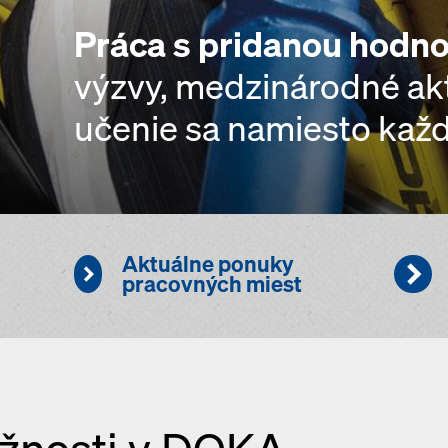
Práca s pridanou hodn
výzvy, medzinárodné akt
učenie sa namiesto každ
Aktuálne ponuky
pracovných miest