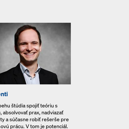
nti
ehu štúdia spojiť teóriu s
, absolvovať prax, nadviazať
ty a súčasne robiť rešerše pre
ovú prácu. V tom je potenciál.