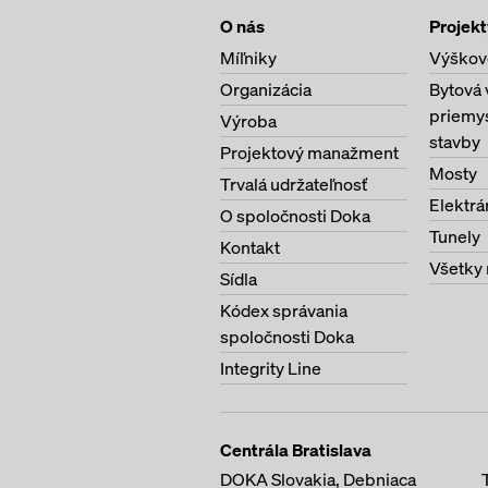
doplnkových školení n
O nás
Projekt
medzinárodný a udrža
Míľniky
Výškov
Osobné zručnosti
Organizácia
Bytová 
Odborná kvalifikác
priemy
Výroba
Metódy štýlu prác
stavby
Projektový manažment
Zručnosti špecific
Mosty
Trvalá udržateľnosť
Elektrá
O spoločnosti Doka
Tunely
Kontakt
Všetky 
Sídla
Kódex správania
spoločnosti Doka
Integrity Line
Centrála Bratislava
DOKA Slovakia, Debniaca