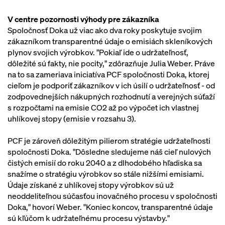
V centre pozornosti výhody pre zákazníka
Spoločnosť Doka už viac ako dva roky poskytuje svojim
zákazníkom transparentné údaje o emisiách skleníkových
plynov svojich výrobkov. "Pokiaľ ide o udržateľnosť,
dôležité sú fakty, nie pocity," zdôrazňuje Julia Weber. Práve
na to sa zameriava iniciatíva PCF spoločnosti Doka, ktorej
cieľom je podporiť zákazníkov v ich úsilí o udržateľnosť - od
zodpovednejších nákupných rozhodnutí a verejných súťaží
s rozpočtami na emisie CO2 až po výpočet ich vlastnej
uhlíkovej stopy (emisie v rozsahu 3).
PCF je zároveň dôležitým pilierom stratégie udržateľnosti
spoločnosti Doka. "Dôsledne sledujeme náš cieľ nulových
čistých emisií do roku 2040 a z dlhodobého hľadiska sa
snažíme o stratégiu výrobkov so stále nižšími emisiami.
Údaje získané z uhlíkovej stopy výrobkov sú už
neoddeliteľnou súčasťou inovačného procesu v spoločnosti
Doka," hovorí Weber. "Koniec koncov, transparentné údaje
sú kľúčom k udržateľnému procesu výstavby."