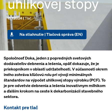
uhlíkovej stopy
15.7.2024 |
Tlač
Na stiahnutie | Tlačová správa (EN)
Spoločnosť Doka, jeden z popredných svetových
dodávateľov debnenia a lešenia, opäť dokazuje, že je
priekopníkom v oblasti udržateľnosti. V súčasnosti okrem
iného zohráva kľúčovú rolu pri vývoji minimálnych
štandardov na výpočet uhlíkovej stopy výrobku (PCF). To
je pre odvetvie debnenia a lešenia inovatívnym míľnikom
a ďalším krokom na ceste k dekarbonizácii stavebného
sektora.
Kontakt pre tlač