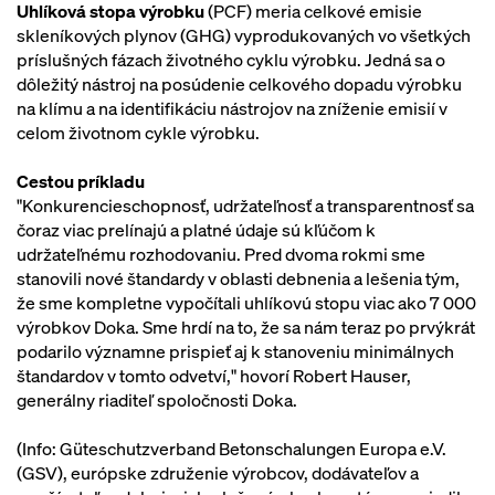
Uhlíková stopa výrobku
(PCF) meria celkové emisie
skleníkových plynov (GHG) vyprodukovaných vo všetkých
príslušných fázach životného cyklu výrobku. Jedná sa o
dôležitý nástroj na posúdenie celkového dopadu výrobku
na klímu a na identifikáciu nástrojov na zníženie emisií v
celom životnom cykle výrobku.
Cestou príkladu
"Konkurencieschopnosť, udržateľnosť a transparentnosť sa
čoraz viac prelínajú a platné údaje sú kľúčom k
udržateľnému rozhodovaniu. Pred dvoma rokmi sme
stanovili nové štandardy v oblasti debnenia a lešenia tým,
že sme kompletne vypočítali uhlíkovú stopu viac ako 7 000
výrobkov Doka. Sme hrdí na to, že sa nám teraz po prvýkrát
podarilo významne prispieť aj k stanoveniu minimálnych
štandardov v tomto odvetví," hovorí Robert Hauser,
generálny riaditeľ spoločnosti Doka.
(Info: Güteschutzverband Betonschalungen Europa e.V.
(GSV), európske združenie výrobcov, dodávateľov a