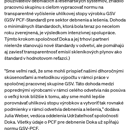
používateľov debniacich a lešenárskych systémov, zriadilo
pracovnú skupinu s cieľom vypracovať normu na
transparentné vyčíslenie uhlíkovej stopy výrobku GSV
(GSV PCF-Standard) pre sektor debnenia a lešenia. Dohoda
o minimálnych štandardoch, ktorá bola teraz po necelom
roku zverejnená, je výsledkom intenzívnej spolupráce.
Týmto krokom spoločnosť Doka a jej trhoví partneri
nielenže stanovujú nové štandardy v odvetví, ale pomáhajú
aj zaviesť transparentnosť emisií skleníkových plynov ako
štandard v hodnotovom reťazci.)
"Sme veľmi radi, že sme mohli prispieť našimi dlhoročnými
skúsenosťami a metodikou výpočtu v rámci práce v
spoločnej pracovnej skupine GSV. Táto dohoda medzi
poprednými výrobcami v rámci celého odvetvia nás posúva
o veľký krok bližšie k tomu, aby sme mohli lepšie
porovnávať uhlíkovú stopu výrobkov a vytvoriť tak rovnaké
podmienky v rámci odvetvia debnenia a lešenia," dodáva
Julia Weber, vedúca oddelenia Udržateľnosť spoločnosti
Doka. Všetky údaje o PCF pre debnenie Doka už spĺňajú
normu GSV-PCF.