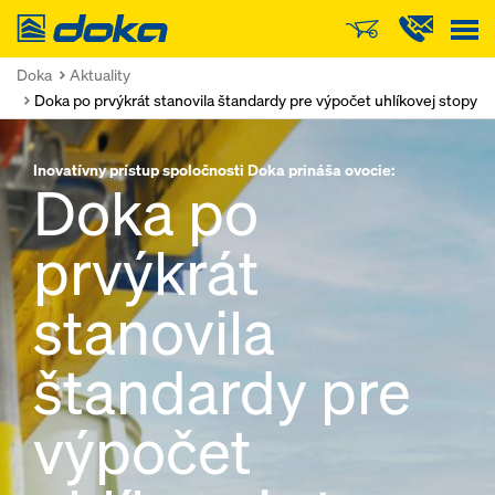
Doka
Doka
Aktuality
Doka po prvýkrát stanovila štandardy pre výpočet uhlíkovej stopy
Inovatívny prístup spoločnosti Doka prináša ovocie:
Doka po
prvýkrát
stanovila
štandardy pre
výpočet