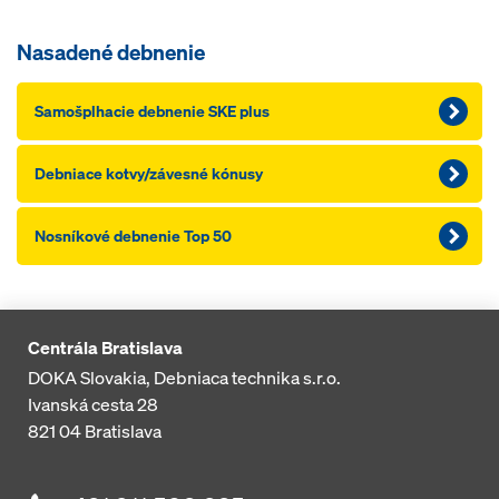
Nasadené debnenie
Samošplhacie debnenie SKE plus
Debniace kotvy/závesné kónusy
Nosníkové debnenie Top 50
Centrála Bratislava
DOKA Slovakia, Debniaca technika s.r.o.
Ivanská cesta 28
821 04
Bratislava