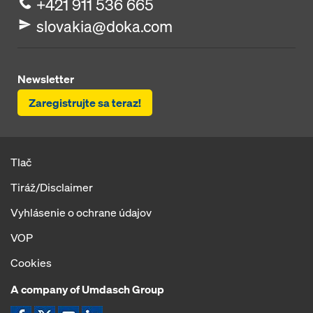
+421 911 536 665
slovakia@doka.com
Newsletter
Zaregistrujte sa teraz!
Tlač
Tiráž/Disclaimer
Vyhlásenie o ochrane údajov
VOP
Cookies
A company of Umdasch Group
Ikona Facebook
Ikona X
Ikona YouTube
Ikona LinkedIn