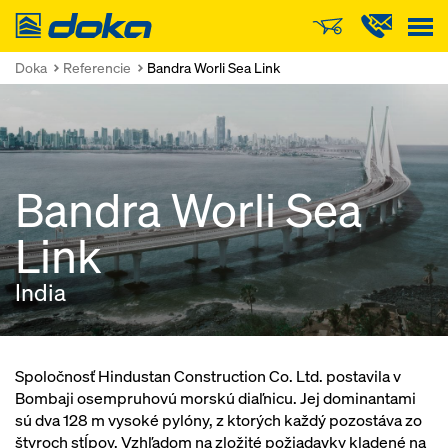
Doka
Doka
Referencie
Bandra Worli Sea Link
Bandra Worli Sea
Link
India
Spoločnosť Hindustan Construction Co. Ltd. postavila v
Bombaji osempruhovú morskú diaľnicu. Jej dominantami
sú dva 128 m vysoké pylóny, z ktorých každý pozostáva zo
štyroch stĺpov. Vzhľadom na zložité požiadavky kladené na