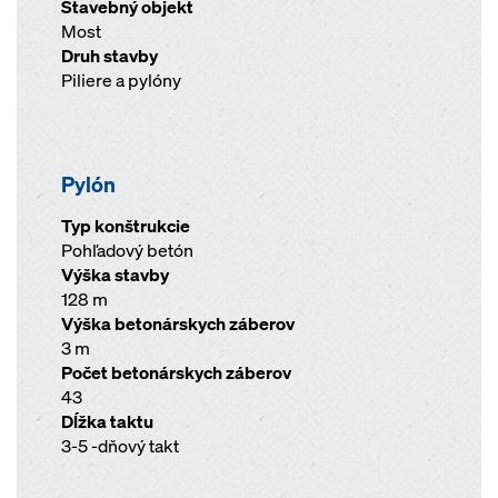
Stavebný objekt
Most
Druh stavby
Piliere a pylóny
Pylón
Typ konštrukcie
Pohľadový betón
Výška stavby
128 m
Výška betonárskych záberov
3 m
Počet betonárskych záberov
43
Dĺžka taktu
3-5 -dňový takt