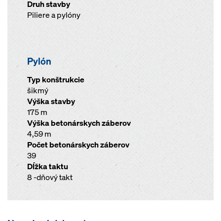
Druh stavby
Piliere a pylóny
Pylón
Typ konštrukcie
šikmý
Výška stavby
175 m
Výška betonárskych záberov
4,59 m
Počet betonárskych záberov
39
Dĺžka taktu
8 -dňový takt