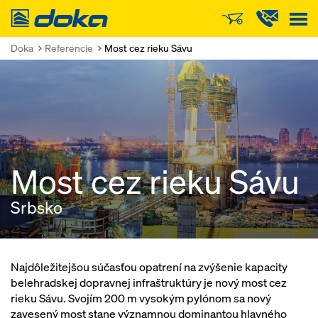
Doka
Doka
Referencie
Most cez rieku Sávu
Most cez rieku Sávu
Srbsko
Najdôležitejšou súčasťou opatrení na zvýšenie kapacity
belehradskej dopravnej infraštruktúry je nový most cez
rieku Sávu. Svojím 200 m vysokým pylónom sa nový
zavesený most stane významnou dominantou hlavného