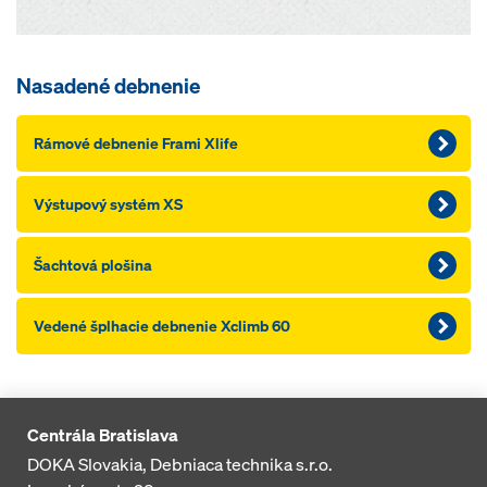
Nasadené debnenie
Rámové debnenie Frami Xlife
Výstupový systém XS
Šachtová plošina
Vedené šplhacie debnenie Xclimb 60
Centrála Bratislava
DOKA Slovakia, Debniaca technika s.r.o.