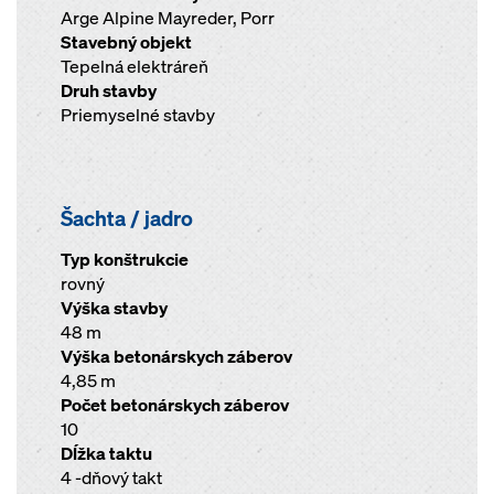
Arge Alpine Mayreder, Porr
Stavebný objekt
Tepelná elektráreň
Druh stavby
Priemyselné stavby
Šachta / jadro
Typ konštrukcie
rovný
Výška stavby
48 m
Výška betonárskych záberov
4,85 m
Počet betonárskych záberov
10
Dĺžka taktu
4 -dňový takt