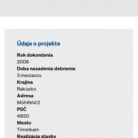
Údaje o projekte
Rok dokončenia
2008
Doba nasadenia debnenia
3 mesiacov
Krajina
Rakúsko
Adresa
Mühlfeld 2
PSČ
4850
Mesto
Timelkam
Realizácia stavby