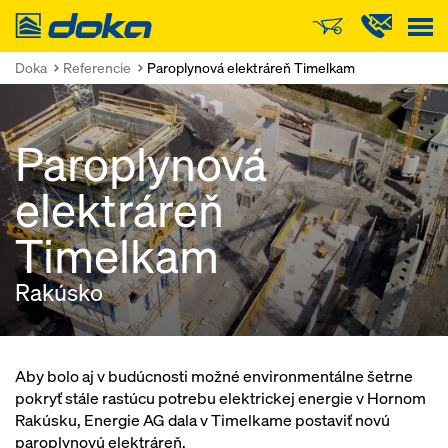
Doka
Doka
Referencie
Paroplynová elektráreň Timelkam
Paroplynová
elektráreň
Timelkam
Rakúsko
Aby bolo aj v budúcnosti možné environmentálne šetrne
pokryť stále rastúcu potrebu elektrickej energie v Hornom
Rakúsku, Energie AG dala v Timelkame postaviť novú
paroplynovú elektráreň.