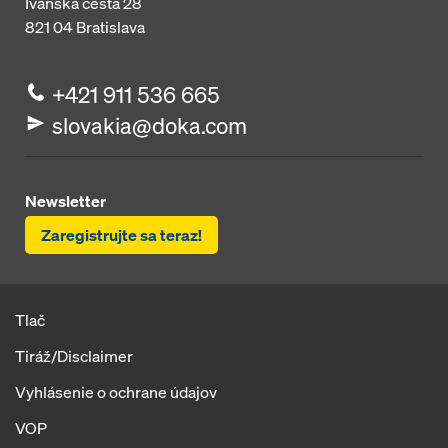
Ivanská cesta 28
821 04
Bratislava
+421 911 536 665
slovakia@doka.com
Newsletter
Zaregistrujte sa teraz!
Tlač
Tiráž/Disclaimer
Vyhlásenie o ochrane údajov
VOP