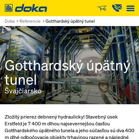
Doka
Doka
Referencie
Gotthardský úpätný tunel
Gotthardský úpätný
tunel
Švajčiarsko
Zložitý prierez debnený hydraulicky! Stavebný úsek
Erstfeld je 7 400 m dlhou najsevernejšou časťou
Gotthardského úpätného tunela a jeho súčasťou sú dva 400
m dlhé odbočovacie objekty trhavinou razené a následné