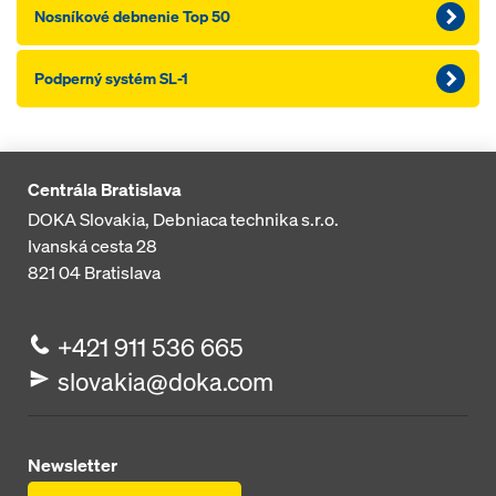
Nosníkové debnenie Top 50
Podperný systém SL-1
Centrála Bratislava
DOKA Slovakia, Debniaca technika s.r.o.
Ivanská cesta 28
821 04
Bratislava
+421 911 536 665
slovakia@doka.com
Newsletter