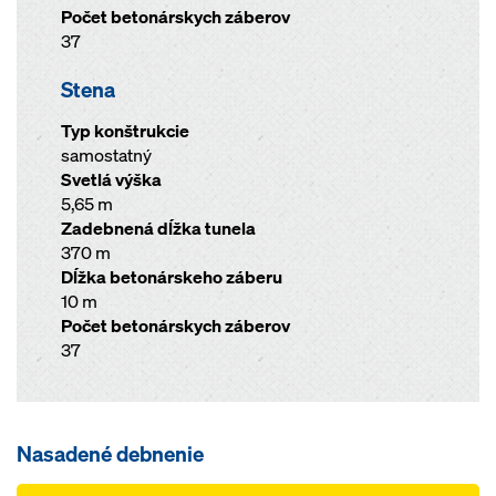
Počet betonárskych záberov
37
Stena
Typ konštrukcie
samostatný
Svetlá výška
5,65 m
Zadebnená dĺžka tunela
370 m
Dĺžka betonárskeho záberu
10 m
Počet betonárskych záberov
37
Nasadené debnenie