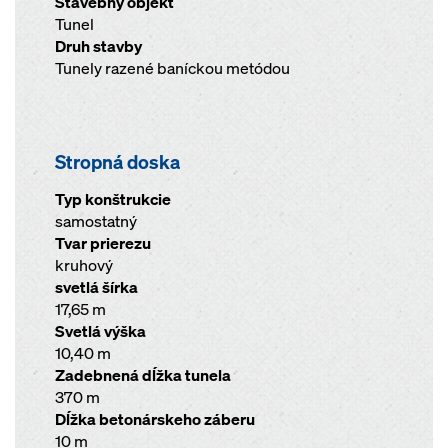
Stavebný objekt
Tunel
Druh stavby
Tunely razené baníckou metódou
Stropná doska
Typ konštrukcie
samostatný
Tvar prierezu
kruhový
svetlá šírka
17,65 m
Svetlá výška
10,40 m
Zadebnená dĺžka tunela
370 m
Dĺžka betonárskeho záberu
10 m