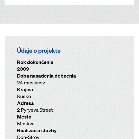
Údaje o projekte
Rok dokončenia
2009
Doba nasadenia debnenia
24 mesiacov
Krajina
Rusko
Adresa
2 Pyryeva Street
Mesto
Moskva
Realizácia stavby
Don-Stroy