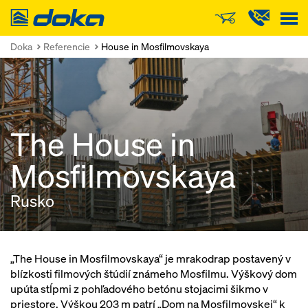
Doka
Doka
Referencie
House in Mosfilmovskaya
The House in
Mosfilmovskaya
Rusko
„The House in Mosfilmovskaya“ je mrakodrap postavený v
blízkosti filmových štúdií známeho Mosfilmu. Výškový dom
upúta stĺpmi z pohľadového betónu stojacimi šikmo v
priestore. Výškou 203 m patrí „Dom na Mosfilmovskej“ k