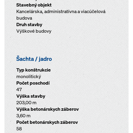
Stavebný objekt
Kancelárska, administratívna a viacúčelová
budova
Druh stavby
Výškové budovy
Šachta / jadro
Typ konštrukcie
monolitický
Počet poschodí
47
Výška stavby
203,00 m
Výška betonárskych záberov
3,60 m
Počet betonárskych záberov
58