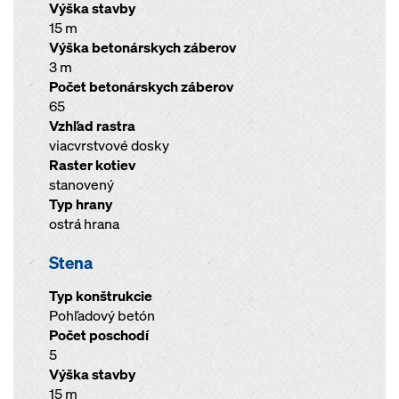
Výška stavby
15 m
Výška betonárskych záberov
3 m
Počet betonárskych záberov
65
Vzhľad rastra
viacvrstvové dosky
Raster kotiev
stanovený
Typ hrany
ostrá hrana
Stena
Typ konštrukcie
Pohľadový betón
Počet poschodí
5
Výška stavby
15 m