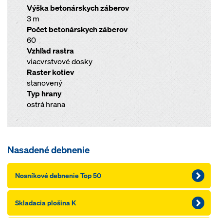
Výška betonárskych záberov
3 m
Počet betonárskych záberov
60
Vzhľad rastra
viacvrstvové dosky
Raster kotiev
stanovený
Typ hrany
ostrá hrana
Nasadené debnenie
Nosníkové debnenie Top 50
Skladacia plošina K