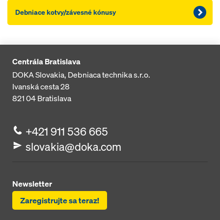
Debniace kotvy/závesné kónusy
Centrála Bratislava
DOKA Slovakia, Debniaca technika s.r.o.
Ivanská cesta 28
821 04
Bratislava
+421 911 536 665
slovakia@doka.com
Newsletter
Zaregistrujte sa teraz!