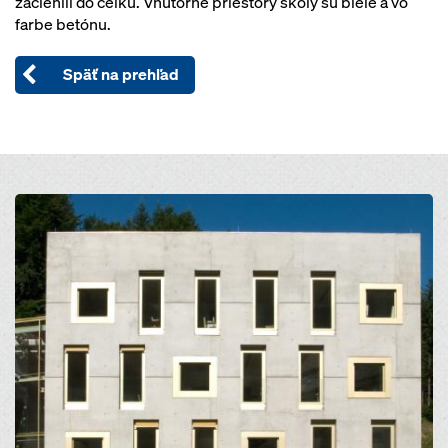
začlenili do celku. Vnútorné priestory školy sú biele a vo
farbe betónu.
Späť na prehľad
Open