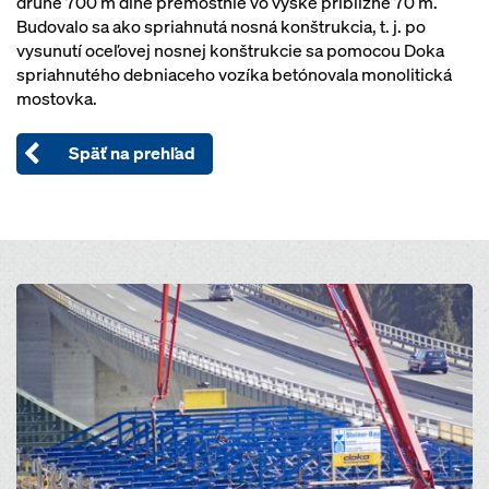
druhé 700 m dlhé premostnie vo výške približne 70 m.
Budovalo sa ako spriahnutá nosná konštrukcia, t. j. po
vysunutí oceľovej nosnej konštrukcie sa pomocou Doka
spriahnutého debniaceho vozíka betónovala monolitická
mostovka.
Späť na prehľad
Open