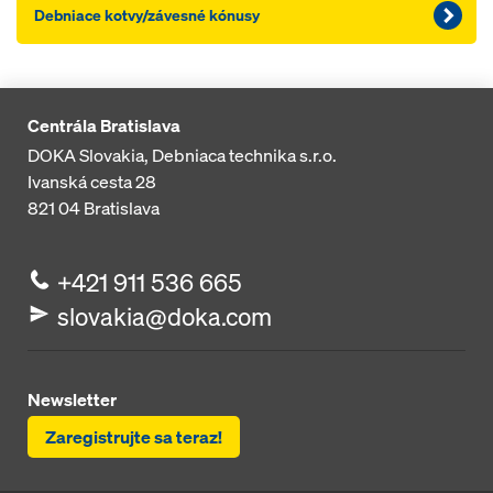
Debniace kotvy/závesné kónusy
Centrála Bratislava
DOKA Slovakia, Debniaca technika s.r.o.
Ivanská cesta 28
821 04
Bratislava
+421 911 536 665
slovakia@doka.com
Newsletter
Zaregistrujte sa teraz!