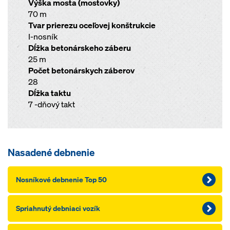
Výška mosta (mostovky)
70 m
Tvar prierezu oceľovej konštrukcie
I-nosník
Dĺžka betonárskeho záberu
25 m
Počet betonárskych záberov
28
Dĺžka taktu
7 -dňový takt
Nasadené debnenie
Nosníkové debnenie Top 50
Spriahnutý debniaci vozík