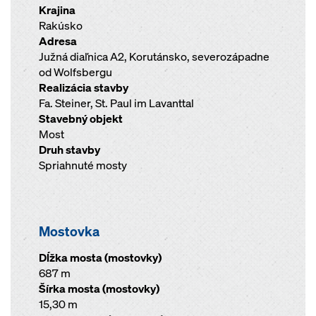
Krajina
Rakúsko
Adresa
Južná diaľnica A2, Korutánsko, severozápadne
od Wolfsbergu
Realizácia stavby
Fa. Steiner, St. Paul im Lavanttal
Stavebný objekt
Most
Druh stavby
Spriahnuté mosty
Mostovka
Dĺžka mosta (mostovky)
687 m
Šírka mosta (mostovky)
15,30 m