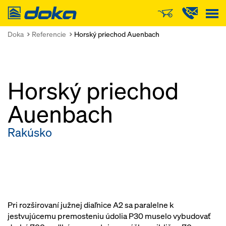
Doka
Doka
Referencie
Horský priechod Auenbach
Horský priechod
Auenbach
Rakúsko
Pri rozširovaní južnej diaľnice A2 sa paralelne k
jestvujúcemu premosteniu údolia P30 muselo vybudovať