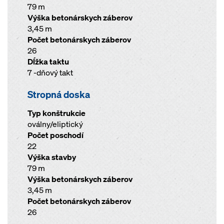
79 m
Výška betonárskych záberov
3,45 m
Počet betonárskych záberov
26
Dĺžka taktu
7 -dňový takt
Stropná doska
Typ konštrukcie
oválny/eliptický
Počet poschodí
22
Výška stavby
79 m
Výška betonárskych záberov
3,45 m
Počet betonárskych záberov
26