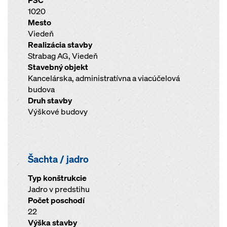
PSČ
1020
Mesto
Viedeň
Realizácia stavby
Strabag AG, Viedeň
Stavebný objekt
Kancelárska, administratívna a viacúčelová
budova
Druh stavby
Výškové budovy
Šachta / jadro
Typ konštrukcie
Jadro v predstihu
Počet poschodí
22
Výška stavby