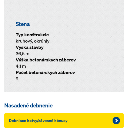
Stena
Typ konštrukcie
kruhový, okrúhly
Výška stavby
36,5 m
Výška betonárskych záberov
4,1 m
Počet betonárskych záberov
9
Nasadené debnenie
Debniace kotvy/závesné kónusy