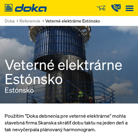
Doka
Doka
Referencie
Veterné elektrárne Estónsko
Veterné elektrárne
Estónsko
Estónsko
Použitím "Doka debnenia pre veterné elektrárne" mohla
stavebná firma Skanska skrátiť dobu taktu na jeden deň a
tak nevyčerpala plánovaný harmonogram.