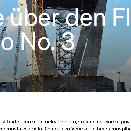
 über den F
o No. 3
most bude umožňujú rieky Orinoco, vrátane močiare a po
ieho mosta cez rieku Orinoco vo Venezuele ber samošplh