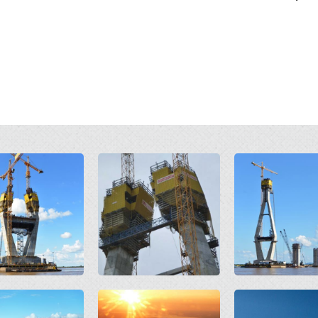
Open
Open
Open
Open