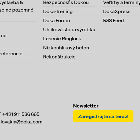
výstavba &
Bezpečnosť s Dokou
Veľtrhy a termín
selné pozemné
Doka-tréning
DokaXpress
Doka Fórum
RSS Feed
Uhlíková stopa výrobku
rne
Lešenie Ringlock
Nízkouhlíkový betón
referencie
Rekonštrukcie
Newsletter
T
+421 911 536 665
Zaregistrujte sa teraz!
slovakia@doka.com