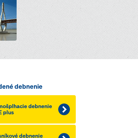
dené debnenie
mošplhacie debnenie
 plus
níkové debnenie