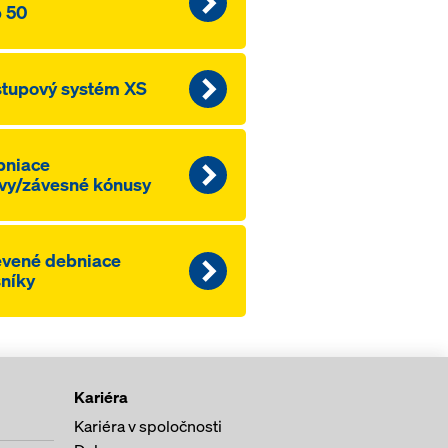
 50
tupový systém XS
bniace
vy/závesné kónusy
vené debniace
níky
Kariéra
Kariéra v spoločnosti