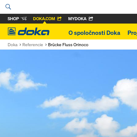
SHOP
DOKA.COM
MYDOKA
Doka
O spoločnosti Doka
Pro
Doka
Referencie
Brücke Fluss Orinoco