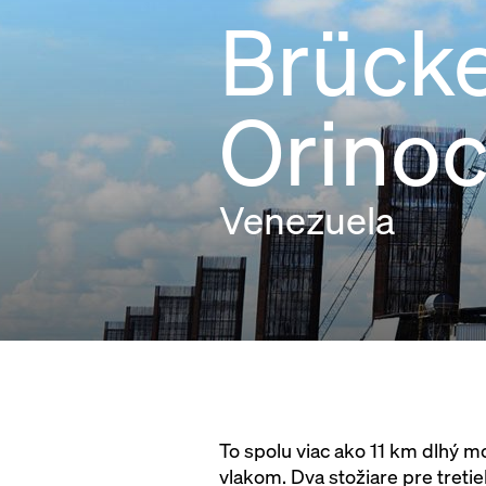
Brücke
Orinoc
Venezuela
To spolu viac ako 11 km dlhý 
vlakom. Dva stožiare pre tret