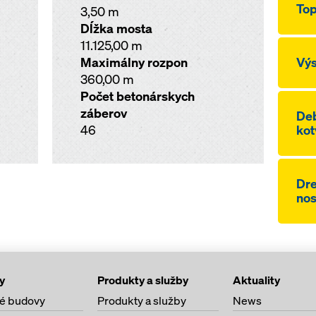
Top
3,50 m
Dĺžka mosta
11.125,00 m
Maximálny rozpon
Výs
360,00 m
Počet betonárskych
záberov
De
46
kot
Dre
nos
y
Produkty a služby
Aktuality
é budovy
Produkty a služby
News