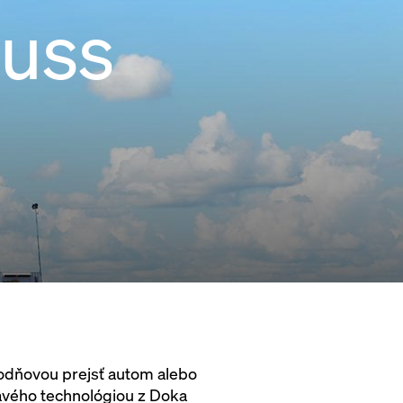
luss
vodňovou prejsť autom alebo
avého technológiou z Doka