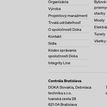
Organizácia
Bytová 
priemy
Výroba
stavby
Projektový manažment
Mosty
Trvalá udržateľnosť
Elektrá
O spoločnosti Doka
Tunely
Kontakt
Všetky 
Sídla
Kódex správania
spoločnosti Doka
Integrity Line
Centrála Bratislava
DOKA Slovakia, Debniaca
technika s.r.o.
Ivanská cesta 28
821 04
Bratislava