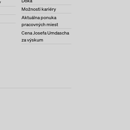
Doka
y
Možnosti kariéry
Aktuálna ponuka
pracovných miest
Cena Josefa Umdascha
za výskum