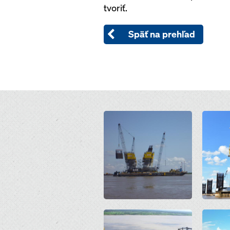
tvoriť.
Späť na prehľad
Open
Open
Open
Open