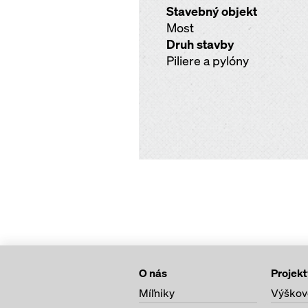
Stavebný objekt
Most
Druh stavby
Piliere a pylóny
O nás
Projekt
Míľniky
Výškov