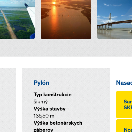
Pylón
Nasa
Typ konštrukcie
šikmý
Sa
SKE
Výška stavby
135,50 m
Výška betonárskych
záberov
Nos