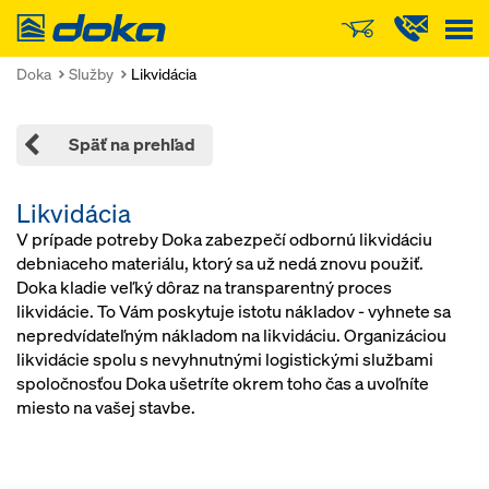
Doka
Doka
Služby
Likvidácia
Späť na prehľad
Likvidácia
V prípade potreby Doka zabezpečí odbornú likvidáciu
debniaceho materiálu, ktorý sa už nedá znovu použiť.
Doka kladie veľký dôraz na transparentný proces
likvidácie. To Vám poskytuje istotu nákladov - vyhnete sa
nepredvídateľným nákladom na likvidáciu. Organizáciou
likvidácie spolu s nevyhnutnými logistickými službami
spoločnosťou Doka ušetríte okrem toho čas a uvoľníte
miesto na vašej stavbe.