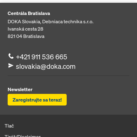
Centrála Bratislava
DOKA Slovakia, Debniaca technika s.r.o.
Ivanská cesta 28
821 04
Bratislava
+421 911 536 665
slovakia@doka.com
Newsletter
Zaregistrujte sa teraz!
Tlač
Tiráž/Disclaimer