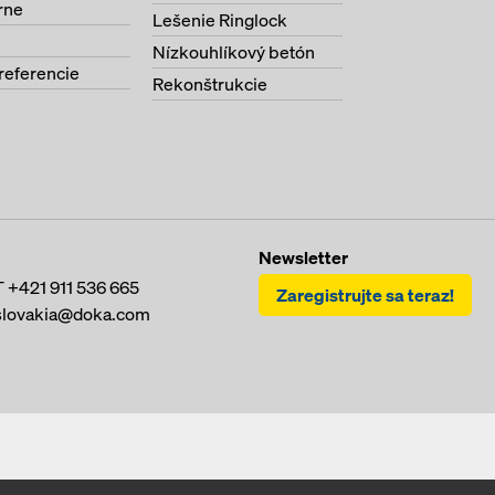
rne
Lešenie Ringlock
Nízkouhlíkový betón
referencie
Rekonštrukcie
Newsletter
T
+421 911 536 665
Zaregistrujte sa teraz!
slovakia@doka.com