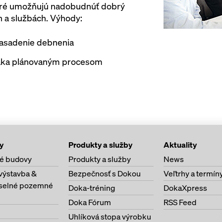
toré umožňujú nadobudnúť dobrý
 a službách. Výhody:
 nasadenie debnenia
ďaka plánovaným procesom
y
Produkty a služby
Aktuality
é budovy
Produkty a služby
News
výstavba &
Bezpečnosť s Dokou
Veľtrhy a termín
selné pozemné
Doka-tréning
DokaXpress
Doka Fórum
RSS Feed
Uhlíková stopa výrobku