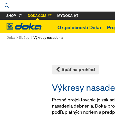
SHOP
DOKA.COM
MYDOKA
Doka
O spoločnosti Doka
Pro
Doka
Služby
Výkresy nasadenia
Späť na prehľad
Výkresy nasade
Presné projektovanie je zákl
nasadenia debnenia. Doka-proj
podľa platných noriem a predpi