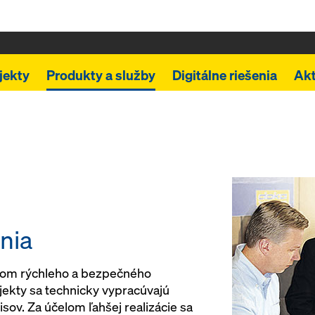
jekty
Produkty a služby
Digitálne riešenia
Akt
nia
adom rýchleho a bezpečného
ekty sa technicky vypracúvajú
sov. Za účelom ľahšej realizácie sa