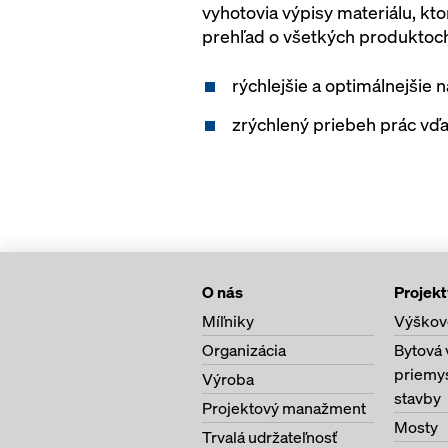
vyhotovia výpisy materiálu, k
prehľad o všetkých produktoch
rýchlejšie a optimálnejšie
zrýchlený priebeh prác v
O nás
Projekt
Míľniky
Výškov
Organizácia
Bytová 
priemy
Výroba
stavby
Projektový manažment
Mosty
Trvalá udržateľnosť