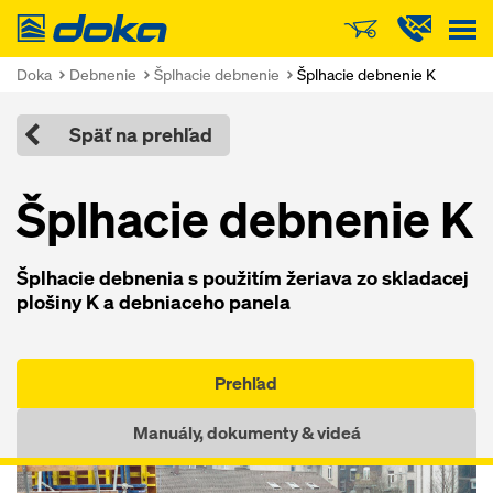
Doka
Doka
Debnenie
Šplhacie debnenie
Šplhacie debnenie K
Späť na prehľad
Šplhacie debnenie K
Šplhacie debnenia s použitím žeriava zo skladacej
plošiny K a debniaceho panela
Prehľad
Manuály, dokumenty & videá