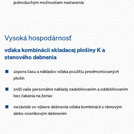
jednoduchým možnostiam nastavenia
Vysoká hospodárnosť
vďaka kombinácii skladacej plošiny K a
stenového debnenia
úspora času a nákladov vďaka použitiu predmontovaných
plošín
zníži vaše personálne náklady zadebňovaním a oddebňovaním
bez čakania na žeriav
nezávislé vo výbere debnenia vďaka kombinácii s rámovým
alebo nosníkovým debnením