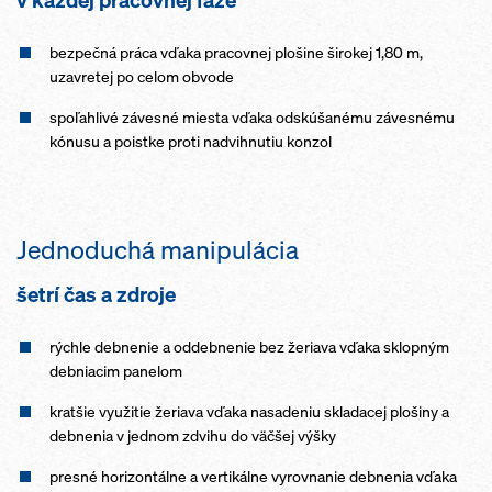
v každej pracovnej fáze
bezpečná práca vďaka pracovnej plošine širokej 1,80 m,
uzavretej po celom obvode
spoľahlivé závesné miesta vďaka odskúšanému závesnému
kónusu a poistke proti nadvihnutiu konzol
Jednoduchá manipulácia
šetrí čas a zdroje
rýchle debnenie a oddebnenie bez žeriava vďaka sklopným
debniacim panelom
kratšie využitie žeriava vďaka nasadeniu skladacej plošiny a
debnenia v jednom zdvihu do väčšej výšky
presné horizontálne a vertikálne vyrovnanie debnenia vďaka