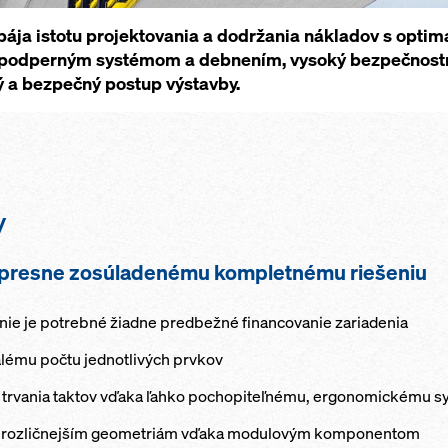
pája istotu projektovania a dodržania nákladov s opti
 podperným systémom a debnením, vysoký bezpečnostn
ý a bezpečný postup výstavby.
y
 presne zosúladenému kompletnému riešeniu
nie je potrebné žiadne predbežné financovanie zariadenia
lému počtu jednotlivých prvkov
a trvania taktov vďaka ľahko pochopiteľnému, ergonomickému 
 najrozličnejším geometriám vďaka modulovým komponentom