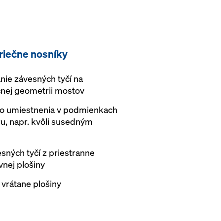
riečne nosníky
nie závesných tyčí na
čnej geometrii mostov
o umiestnenia v podmienkach
, napr. kvôli susedným
ných tyčí z priestranne
nej plošiny
vrátane plošiny