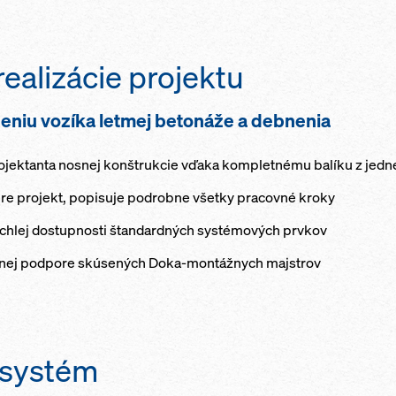
ealizácie projektu
eniu vozíka letmej betonáže a debnenia
ojektanta nosnej konštrukcie vďaka kompletnému balíku z jedne
pre projekt, popisuje podrobne všetky pracovné kroky
ýchlej dostupnosti štandardných systémových prvkov
dnej podpore skúsených Doka-montážnych majstrov
 systém