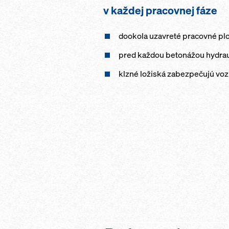
v každej pracovnej fáze
dookola uzavreté pracovné plo
pred každou betonážou hydrau
klzné ložiská zabezpečujú vo