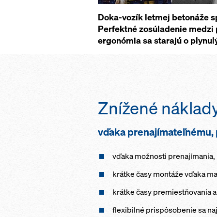
Doka-vozík letmej betonáže s
Perfektné zosúladenie medzi
ergonómia sa starajú o plynul
Znížené náklad
vďaka prenajímateľnému,
vďaka možnosti prenajímania, 
krátke časy montáže vďaka ma
krátke časy premiestňovania 
flexibilné prispôsobenie sa