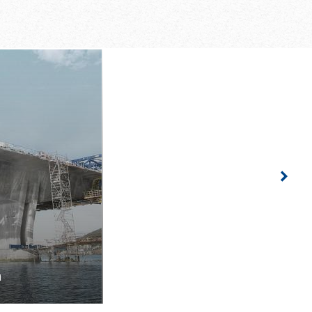
Righ
n