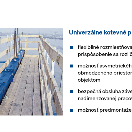
Univerzálne kotevné p
flexibilné rozmiestňova
prispôsobenie sa rozli
možnosť asymetrickéh
obmedzeného priestoru
objektom
bezpečná obsluha záves
nadimenzovanej pracov
možnosť predmontáže 