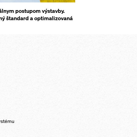
málnym postupom výstavby.
ý štandard a optimalizovaná
systému