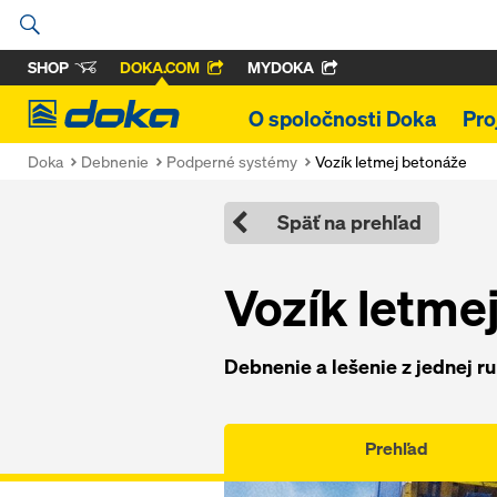
SHOP
DOKA.COM
MYDOKA
Doka
O spoločnosti Doka
Pro
Doka
Debnenie
Podperné systémy
Vozík letmej betonáže
Späť na prehľad
Vozík letme
Debnenie a lešenie z jednej r
Prehľad