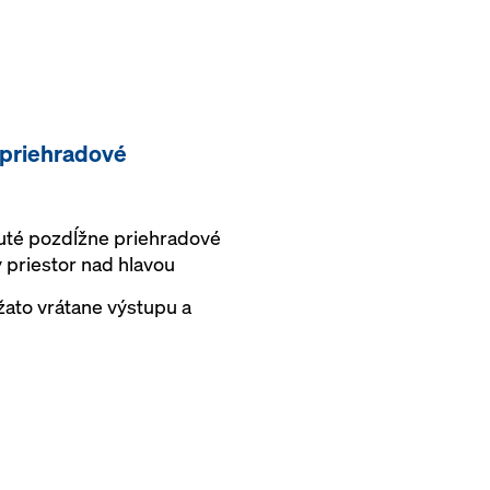
 priehradové
uté pozdĺžne priehradové
 priestor nad hlavou
ato vrátane výstupu a