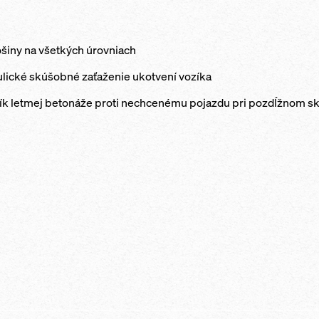
šiny na všetkých úrovniach
lické skúšobné zaťaženie ukotvení vozíka
zík letmej betonáže proti nechcenému pojazdu pri pozdĺžnom s