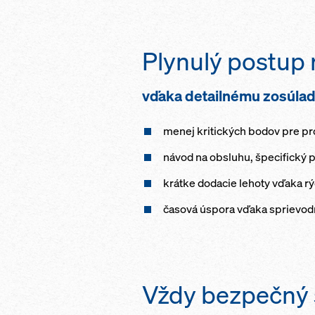
Plynulý postup r
vďaka detailnému zosúlad
menej kritických bodov pre pr
návod na obsluhu, špecifický 
krátke dodacie lehoty vďaka r
časová úspora vďaka sprievo
Vždy bezpečný