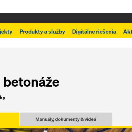
jekty
Produkty a služby
Digitálne riešenia
Akt
j betonáže
uky
Manuály, dokumenty & videá