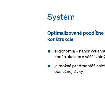
Systém
Optimalizované pozdĺžne
konštrukcie
ergonómia – nahor vytiahn
konštrukcie pre väčší voľný
je možná predmontáž nalež
obslužnej lávky