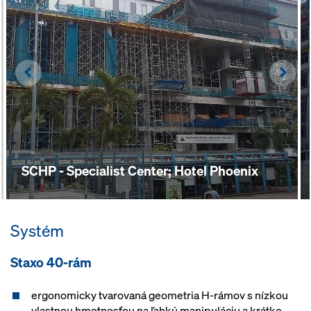
Left
Righ
SCHP - Specialist Center; Hotel Phoenix
Systém
Staxo 40-rám
ergonomicky tvarovaná geometria H-rámov s nízkou
vlastnou hmotnosťou na ľahkú manipuláciu a krátke