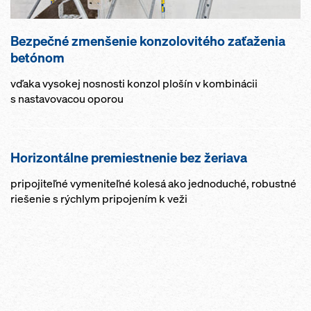
Bezpečné zmenšenie konzolovitého zaťaženia
betónom
vďaka vysokej nosnosti konzol plošín v kombinácii
s nastavovacou oporou
Horizontálne premiestnenie bez žeriava
pripojiteľné vymeniteľné kolesá ako jednoduché, robustné
riešenie s rýchlym pripojením k veži