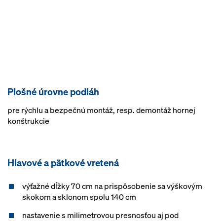
Plošné úrovne podláh
pre rýchlu a bezpečnú montáž, resp. demontáž hornej
konštrukcie
Hlavové a pätkové vretená
výťažné dĺžky 70 cm na prispôsobenie sa výškovým
skokom a sklonom spolu 140 cm
nastavenie s milimetrovou presnosťou aj pod