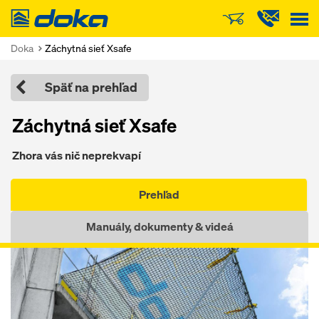
Doka
Doka
Záchytná sieť Xsafe
Späť na prehľad
Záchytná sieť Xsafe
Zhora vás nič neprekvapí
Prehľad
Manuály, dokumenty & videá