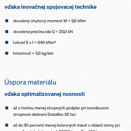
vďaka inovačnej spojovacej technike
dovolený ohybový moment M = 9,0 kNm
dovolená priečna sila Q = 20,0 kN
tuhosť E x I = 640 kNm²
hmotnosť = 5,6 kg/bm
Úspora materiálu
vďaka optimalizovanej nosnosti
až o tretinu menej stropných podpier pri nosníkovom
stropnom debnení Dokaflex 30 tec
až do 30 percent menej kotevných miest v oblasti steny pri