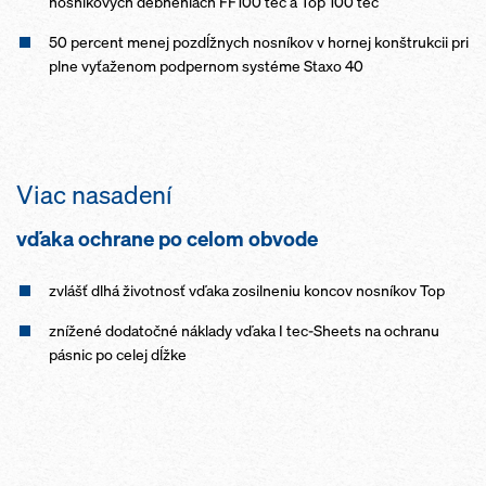
nosníkových debneniach FF100 tec a Top 100 tec
50 percent menej pozdĺžnych nosníkov v hornej konštrukcii pri
plne vyťaženom podpernom systéme Staxo 40
Viac nasadení
vďaka ochrane po celom obvode
zvlášť dlhá životnosť vďaka zosilneniu koncov nosníkov Top
znížené dodatočné náklady vďaka I tec-Sheets na ochranu
pásnic po celej dĺžke