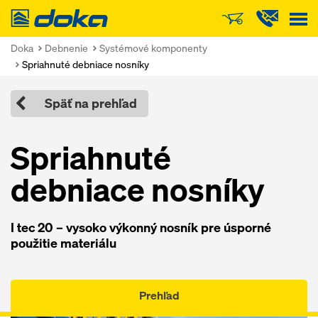
Doka
Doka
Debnenie
Systémové komponenty
Spriahnuté debniace nosníky
Späť na prehľad
Spriahnuté
debniace nosníky
I tec 20 – vysoko výkonný nosník pre úsporné
použitie materiálu
Prehľad