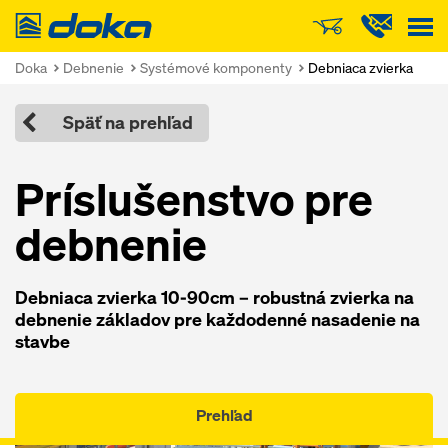
Doka
Doka
Debnenie
Systémové komponenty
Debniaca zvierka
Späť na prehľad
Príslušenstvo pre
debnenie
Debniaca zvierka 10-90cm – robustná zvierka na
debnenie základov pre každodenné nasadenie na
stavbe
Prehľad