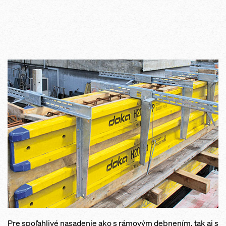
Pre spoľahlivé nasadenie ako s rámovým debnením, tak aj s