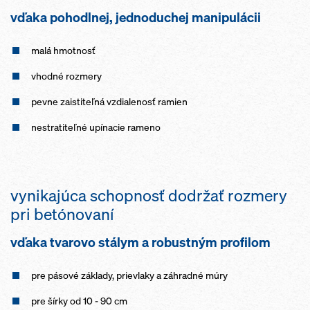
vďaka pohodlnej, jednoduchej manipulácii
malá hmotnosť
vhodné rozmery
pevne zaistiteľná vzdialenosť ramien
nestratiteľné upínacie rameno
vynikajúca schopnosť dodržať rozmery
pri betónovaní
vďaka tvarovo stálym a robustným profilom
pre pásové základy, prievlaky a záhradné múry
pre šírky od 10 - 90 cm